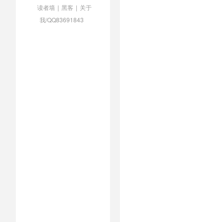
读者墙
|
黑客
|
关于
我/QQ83691843