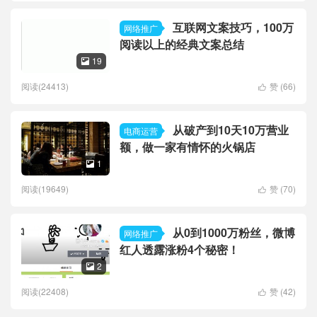
互联网文案技巧，100万
网络推广
阅读以上的经典文案总结
19

阅读(24413)
赞 (
66
)

从破产到10天10万营业
电商运营
额，做一家有情怀的火锅店
1

阅读(19649)
赞 (
70
)

从0到1000万粉丝，微博
网络推广
红人透露涨粉4个秘密！
2

阅读(22408)
赞 (
42
)
