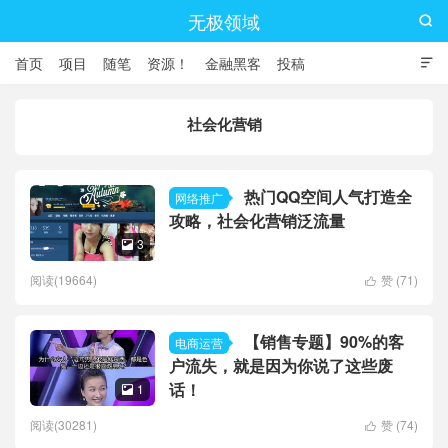
无极领域

首页
项目
随笔
资源！
金融黑客
投稿

社会化营销
热门QQ空间人气打造全
网络推广
攻略，社会化营销泛流量
3

阅读(19664)
赞 (
71
)

【销售专题】90%的客
电商运营
户流失，就是因为你说了这些废
话！
1

阅读(30281)
赞 (
74
)
