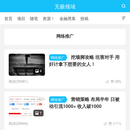
无极领域

首页
项目
随笔
资源！
金融黑客
投稿

网络推广
挖墙脚攻略 坑害对手 用
网络推广
奸计拿下想要的女人！
4

阅读(30981)
赞 (
85
)

营销策略 布局半年 日被
网络推广
动引流1000+ 收入破1000
6

阅读(26944)
赞 (
111
)
