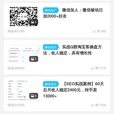
微信加人：微信被动日
网络推广
加2000+好友
5

阅读(43156)
赞 (
95
)

实战Q群淘宝客操盘方
赚钱项目
法，收入稳定，具有增长性
2

阅读(26252)
赞 (
112
)

【SEO实战案例】60天
赚钱项目
后月收入稳定2400元，转手卖
13000+
6

阅读(31320)
赞 (
104
)
