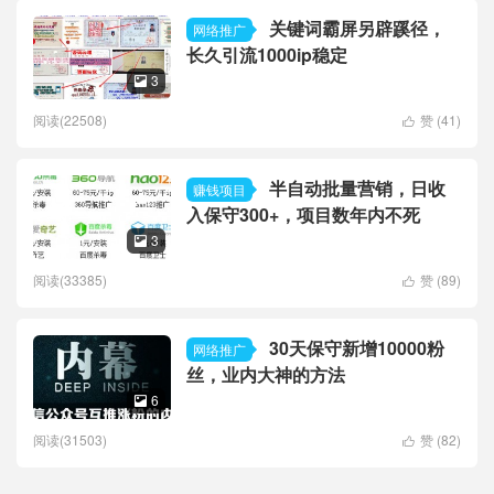
关键词霸屏另辟蹊径，
网络推广
长久引流1000ip稳定
3

阅读(22508)
赞 (
41
)

半自动批量营销，日收
赚钱项目
入保守300+，项目数年内不死
3

阅读(33385)
赞 (
89
)

30天保守新增10000粉
网络推广
丝，业内大神的方法
6

阅读(31503)
赞 (
82
)
