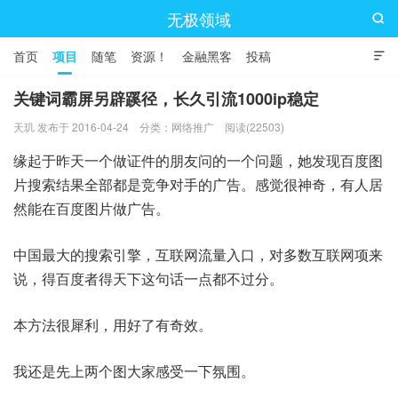
无极领域

首页
项目
随笔
资源！
金融黑客
投稿

关键词霸屏另辟蹊径，长久引流1000ip稳定
天玑 发布于 2016-04-24
分类：
网络推广
阅读(22503)
缘起于昨天一个做证件的朋友问的一个问题，她发现百度图
片搜索结果全部都是竞争对手的广告。感觉很神奇，有人居
然能在百度图片做广告。
中国最大的搜索引擎，互联网流量入口，对多数互联网项来
说，得百度者得天下这句话一点都不过分。
本方法很犀利，用好了有奇效。
我还是先上两个图大家感受一下氛围。