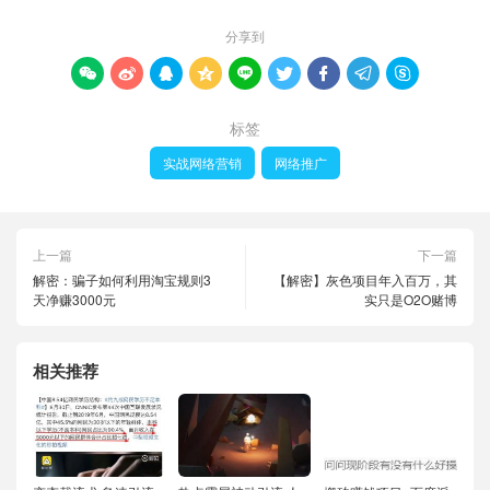
分享到









标签
实战网络营销
网络推广
上一篇
下一篇
解密：骗子如何利用淘宝规则3
【解密】灰色项目年入百万，其
天净赚3000元
实只是O2O赌博
相关推荐