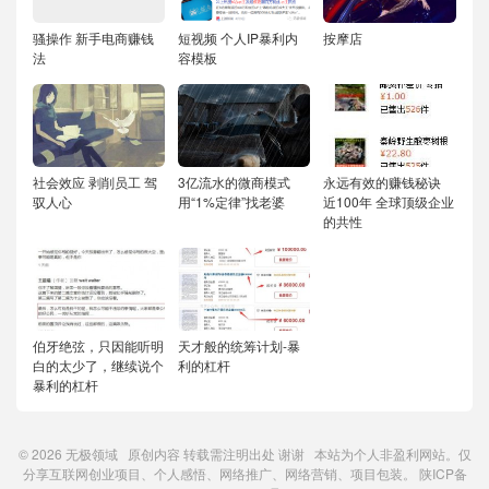
骚操作 新手电商赚钱
短视频 个人IP暴利内
按摩店
法
容模板
社会效应 剥削员工 驾
3亿流水的微商模式
永远有效的赚钱秘诀
驭人心
用“1%定律”找老婆
近100年 全球顶级企业
的共性
伯牙绝弦，只因能听明
天才般的统筹计划-暴
白的太少了，继续说个
利的杠杆
暴利的杠杆
© 2026
无极领域
原创内容
转载需注明出处
谢谢 本站为个人非盈利网站。仅
分享互联网创业项目、个人感悟、网络推广、网络营销、项目包装。
陕ICP备