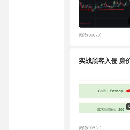
阅读(96079)
实战黑客入侵 廉
阅读(99531)