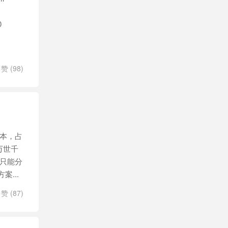
00
赞 (
98
)
资本，占
万世千
，只能分
...
赞 (
87
)