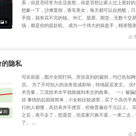
系，你是否经常为生活发愁，你是否想让家人过上更好的
想象一下，沙滩度假，香车美女，每天都可以自然醒，只
手指，就有花不完的钱。 外汇、股票、期货…无数个交
6

场，都是你的提款机。 成为一个伟大的操盘手，精准预测行

价的隐私
写在前面，图片全部打码，所涉及到的漏洞，均已告知网
员。 为了不对别人的业务造成影响，特地延迟发文。 没
术含量，三流技术水平就能做到本文的效果。 一）被骗
丝 事情的起因很简单，小女粉比较虚荣，买了个高仿手表
行的人都懂，高仿表并不便宜，价格普遍在千元以上。 
30

之后，表不走了，想退货，但卖家只换不退，一来二去，
了。 ...
