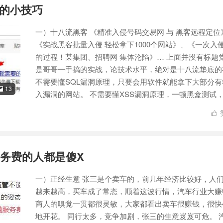
 的小技巧
一）十八流黑客 《精准入侵号码交易网 与 黑客远程定位
《实战黑客批量入侵 轻松拿下1000个网站》、《一次入
的过程！某集团、招聘网 集体沦陷》… 上面并没有标题
是哥哥一手搞的实战，论技术水平，绝对是十八流垫底的
不需要懂SQL漏洞原理，只要会用软件就能拿下大部分有
13

入漏洞的网站。 不需要懂XSS漏洞原理，一顿黑盒测试，.

务费的人都是傻X
一）正经生意 张三是个卖车的，前几年经济比较好，人
越来越高，买车成了常态，顺着这波行情，汽车行业大赚
商人的嗅觉一贯都很灵敏，大家都看出卖车很赚钱，很快
地开花。 同行太多，竞争加剧，张三的生意岌岌可危。 