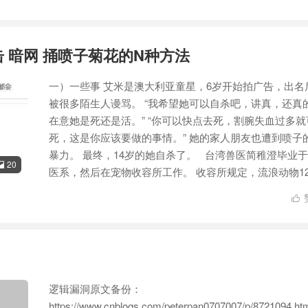
击 暗网 捅喷子菊花的N种方法
一）一些事 艾米是澳大利亚童星，6岁开始拍广告，出名
被很多陌生人谩骂。 “我希望她可以自杀吧，讲真，还真
在意她是死还是活。” “你可以快点去死，割腕失血过多就
死，这是你应该要做的事情。” 她的家人朋友也遭到喷子
暴力。 最终，14岁的她自杀了。 台湾兽医简稚澄毕业
20

医系，然后在宠物收容所工作。 收容所规定，流浪动物12.

逻辑漏洞原文备份：
https://www.cnblogs.com/peterpan0707007/p/8721094.ht