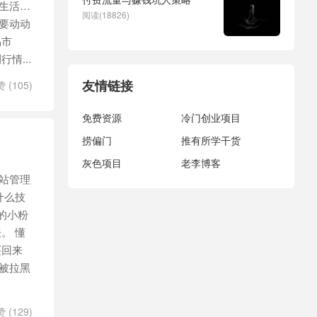
生活…
阅读(18826)
要动动
易市
情...
友情链接
赞 (
105
)
免费资源
冷门创业项目
捞偏门
推有所学干货
灰色项目
老李博客
站管理
什么技
的小粉
。 懂
买回来
被拉黑
赞 (
129
)