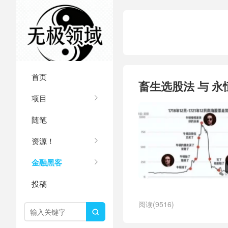
首页
畜生选股法 与 永
项目
随笔
资源！
金融黑客
投稿
阅读(9516)
