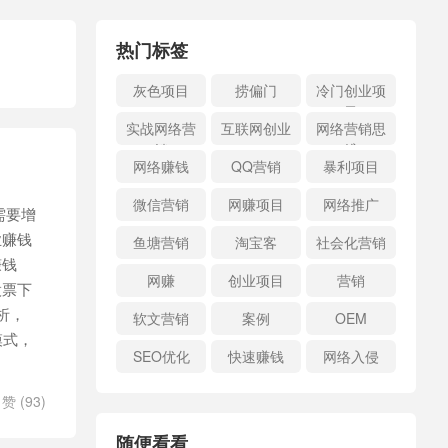
热门标签
灰色项目
捞偏门
冷门创业项
目
实战网络营
互联网创业
网络营销思
销
维
网络赚钱
QQ营销
暴利项目
微信营销
网赚项目
网络推广
需要增
业赚钱
鱼塘营销
淘宝客
社会化营销
赚钱
网赚
创业项目
营销
股票下
析，
软文营销
案例
OEM
模式，
SEO优化
快速赚钱
网络入侵
赞 (
93
)
随便看看