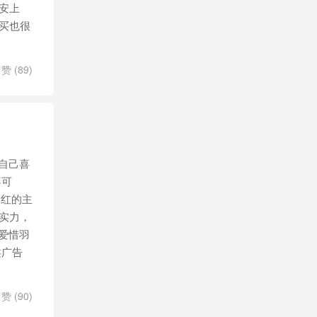
安上
买也很
赞 (
89
)
自己喜
不可
网红的主
实力，
爱惜羽
类广告
赞 (
90
)