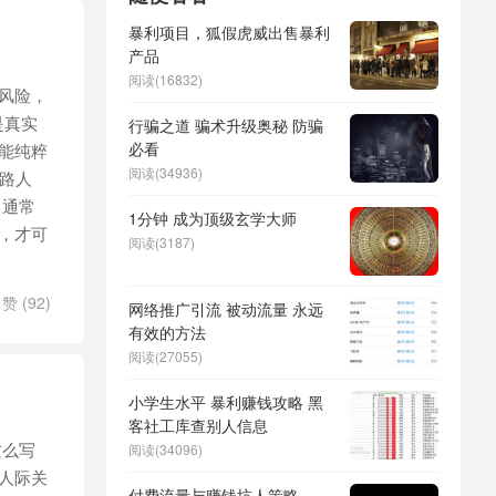
暴利项目，狐假虎威出售暴利
产品
阅读(16832)
风险，
是真实
行骗之道 骗术升级奥秘 防骗
必看
能纯粹
阅读(34936)
路人
，通常
1分钟 成为顶级玄学大师
，才可
阅读(3187)
赞 (
92
)
网络推广引流 被动流量 永远
有效的方法
阅读(27055)
小学生水平 暴利赚钱攻略 黑
客社工库查别人信息
这么写
阅读(34096)
人际关
付费流量与赚钱坑人策略