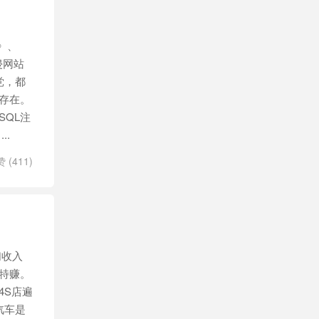
》、
侵网站
党，都
存在。
SQL注
..
赞 (
411
)
们收入
特赚。
4S店遍
汽车是