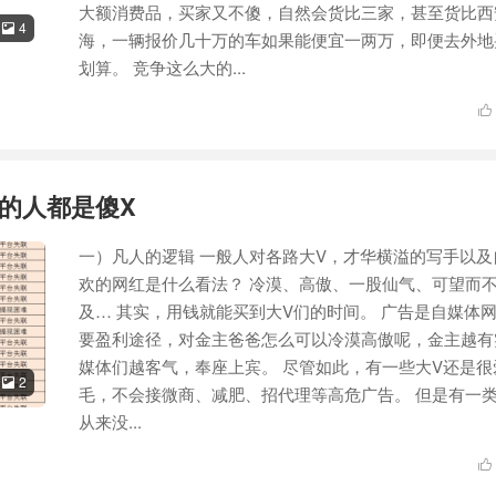
大额消费品，买家又不傻，自然会货比三家，甚至货比西
4

海，一辆报价几十万的车如果能便宜一两万，即便去外地
划算。 竞争这么大的...

财的人都是傻X
一）凡人的逻辑 一般人对各路大V，才华横溢的写手以及
欢的网红是什么看法？ 冷漠、高傲、一股仙气、可望而
及… 其实，用钱就能买到大V们的时间。 广告是自媒体
要盈利途径，对金主爸爸怎么可以冷漠高傲呢，金主越有
媒体们越客气，奉座上宾。 尽管如此，有一些大V还是很
2

毛，不会接微商、减肥、招代理等高危广告。 但是有一
从来没...
