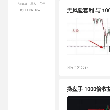
读者墙
|
黑客
|
关于
无风险套利 与 1
我/QQ83691843
阅读(101509)
操盘手 1000倍收