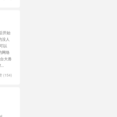
后开始
的没人
可以
的网络
于台大兽
..
赞 (
154
)
ml