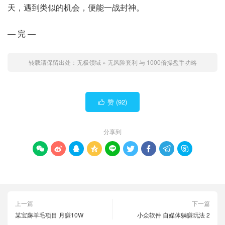
天，遇到类似的机会，便能一战封神。
— 完 —
转载请保留出处：
无极领域
»
无风险套利 与 1000倍操盘手功略
赞 (
92
)

分享到









上一篇
下一篇
某宝薅羊毛项目 月赚10W
小众软件 自媒体躺赚玩法 2