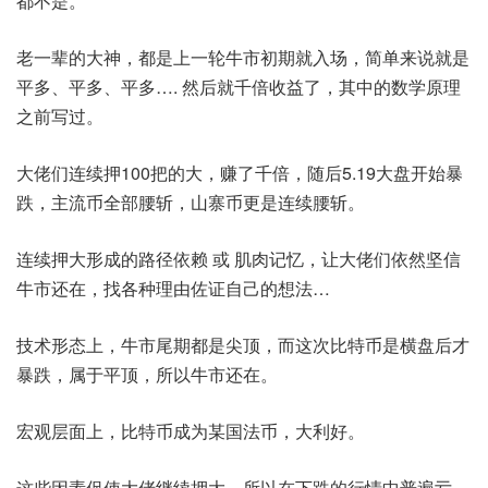
都不是。
老一辈的大神，都是上一轮牛市初期就入场，简单来说就是
平多、平多、平多…. 然后就千倍收益了，其中的数学原理
之前写过。
大佬们连续押100把的大，赚了千倍，随后5.19大盘开始暴
跌，主流币全部腰斩，山寨币更是连续腰斩。
连续押大形成的路径依赖 或 肌肉记忆，让大佬们依然坚信
牛市还在，找各种理由佐证自己的想法…
技术形态上，牛市尾期都是尖顶，而这次比特币是横盘后才
暴跌，属于平顶，所以牛市还在。
宏观层面上，比特币成为某国法币，大利好。
这些因素促使大佬继续押大，所以在下跌的行情中普遍亏