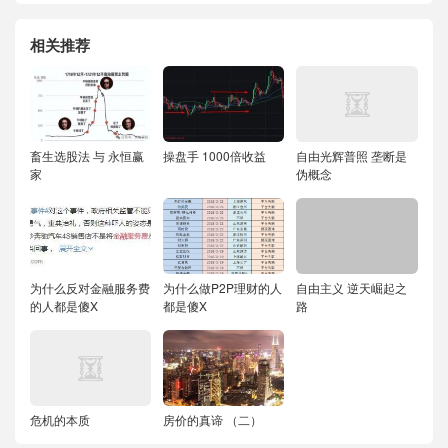
相关推荐
畜生选股法 与 永恒赢
操盘手 1000倍收益
自由光辉普照 垄断是
家
伪概念
为什么反对金融服务费
为什么做P2P理财的人
自由主义 逆天崛起之
的人都是傻X
都是傻X
路
危机的本质
房价的真谛 （二）