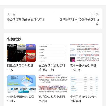
上一篇
下一篇
群众的谎言 为什么你那么穷？
无风险套利 与 1000倍操盘手功
略
相关推荐
回忆流项目 暴利月赚
全品类 新手起盘暴利
双十一赚钱攻略 日赚
10W
通杀法（上）
100000+
付费流 无限放大 日赚
欲求赚钱术 几个虚拟
暴利的站群软文营销
1000+
小项目
后期躺赚