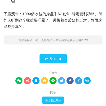
——完——
下篇预告：1000倍收益的操盘手法逆推+ 稳定套利功略。圈
外人听到这个收益要吓晕了，紧接着会质疑和反对，然而这
些都是真的。
转载请保留出处：
无极领域
»
某宝薅羊毛项目 月赚10W
赞 (
104
)

分享到









标签
冷门创业项目