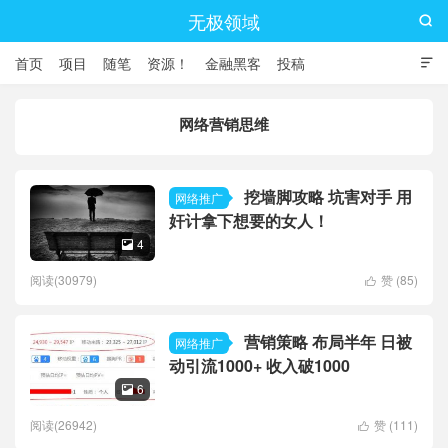
无极领域

首页
项目
随笔
资源！
金融黑客
投稿

网络营销思维
挖墙脚攻略 坑害对手 用
网络推广
奸计拿下想要的女人！
4

阅读(30979)
赞 (
85
)

营销策略 布局半年 日被
网络推广
动引流1000+ 收入破1000
6

阅读(26942)
赞 (
111
)
