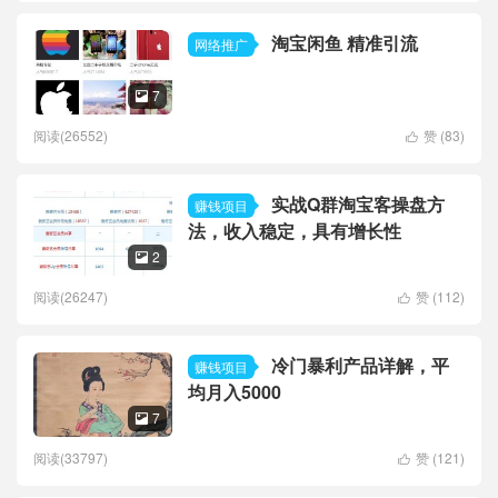
淘宝闲鱼 精准引流
网络推广
7

阅读(26552)
赞 (
83
)

实战Q群淘宝客操盘方
赚钱项目
法，收入稳定，具有增长性
2

阅读(26247)
赞 (
112
)

冷门暴利产品详解，平
赚钱项目
均月入5000
7

阅读(33797)
赞 (
121
)
