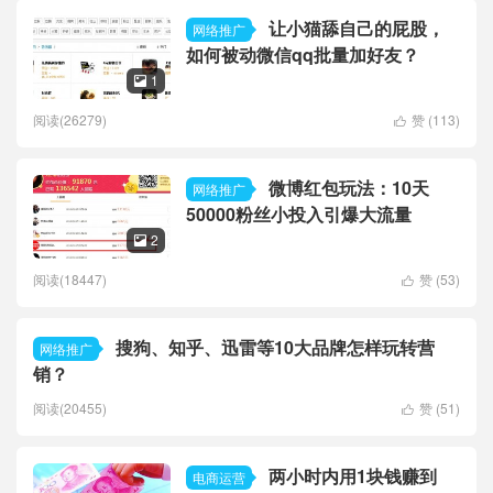
让小猫舔自己的屁股，
网络推广
如何被动微信qq批量加好友？
1

阅读(26279)
赞 (
113
)

微博红包玩法：10天
网络推广
50000粉丝小投入引爆大流量
2

阅读(18447)
赞 (
53
)

搜狗、知乎、迅雷等10大品牌怎样玩转营
网络推广
销？
阅读(20455)
赞 (
51
)

两小时内用1块钱赚到
电商运营