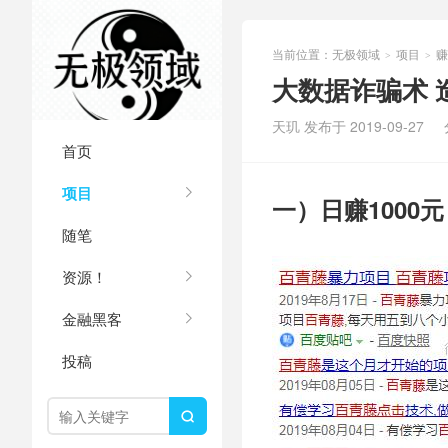
当前位置：
无极领域
项目
赚
>
>
大数据诈骗术 
天玑 发布于 2019-09-27
首页
项目
一）日赚1000元
随笔
资源！
金融黑客
投稿
