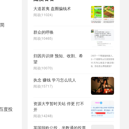
大道甚夷 盘圈骗钱术
阅读(11024)
简
群众的呼唤
阅读(10465)
归因共识律 预知、收割、希
望
阅读(10070)
执念 赚钱 学习怎么坑人
阅读(15717)
资源大亨暂时关站 停更 打不
百度投
开
阅读(14248)
英国脱欧公投，半数通的投票