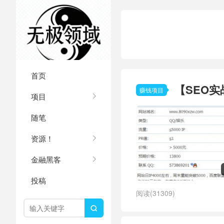
首页
【SEO实
赚钱项目
项目
随笔
资源！
金融黑客
投稿
阅读(31309)
