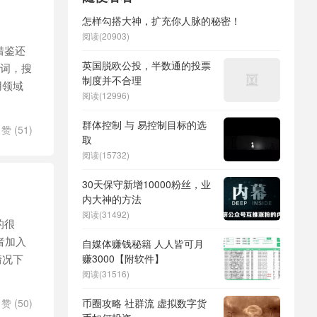
怎样勾搭大神，扩充你人脉的秘密！
阅读(20903)
借鉴还
英国脱欧公投，半数通的投票
键词，搜
制度并不合理
用领域
阅读(12996)
群体控制 与 易控制目标的选
赞 (
51
)
取
阅读(15732)
30天保守新增10000粉丝，业
内大神的方法
阅读(31492)
的很
者加入
自媒体赚钱秘籍 人人皆可月
情况下
赚3000【附软件】
阅读(31516)
赞 (
50
)
币圈攻略 社群流 虚拟数字货