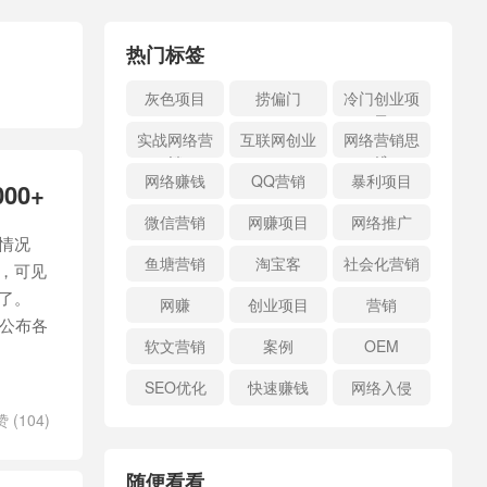
热门标签
灰色项目
捞偏门
冷门创业项
目
实战网络营
互联网创业
网络营销思
销
维
网络赚钱
QQ营销
暴利项目
00+
微信营销
网赚项目
网络推广
情况
鱼塘营销
淘宝客
社会化营销
，可见
了。
网赚
创业项目
营销
费公布各
软文营销
案例
OEM
SEO优化
快速赚钱
网络入侵
赞 (
104
)
随便看看