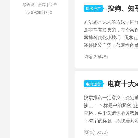
读者墙
|
黑客
|
关于
搜狗、知
网络推广
我/QQ83691843
方法还是原来的方法，同
是非常有必要的，每个案例
索排名优化小技巧 无极
还是比较广泛，代表性的就是
阅读(20448)
电商十大s
电商运营
搜索排名一定意义上决定
惨… 一丶标题中的紧密连
空格，各个关键词的紧密连
下30字的标题，系统会对
阅读(15093)