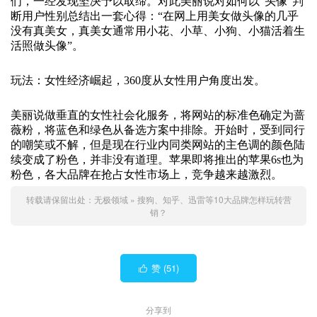
们，一经发现坚决予以取缔。对此美丽说对如何以“头像”判
断用户性别总结出一套心得：“在网上用美女做头像的几乎
没有真美女，真美女通常用小花、小草、小狗、小猫活着生
活照做头像”。
玩法：女性经济崛起，360度从女性用户角度出发。
美丽说做垂直的女性社会化服务，将网站的标准色确定为蔷
薇粉，将蓝色和绿色从备选方案中排除。开始时，受到同行
的嘲笑或不解，但是现在行业内同类网站的主色调的颜色陆
续变成了粉色，并非没有道理。苹果即将推出的苹果6s也为
粉色，各大品牌在抢占女性市场上，竞争越来越激烈。
转载请保留出处：
无极领域
»
搜狗、知乎、迅雷等10大品牌怎样玩转营
销？
赞 (
51
)

分享到