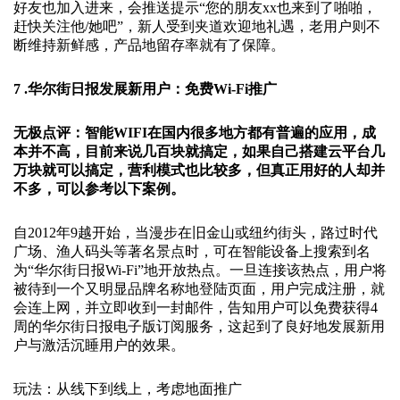
好友也加入进来，会推送提示“您的朋友xx也来到了啪啪，
赶快关注他/她吧”，新人受到夹道欢迎地礼遇，老用户则不
断维持新鲜感，产品地留存率就有了保障。
7 .华尔街日报发展新用户：免费Wi-Fi推广
无极点评：智能WIFI在国内很多地方都有普遍的应用，成
本并不高，目前来说几百块就搞定，如果自己搭建云平台几
万块就可以搞定，营利模式也比较多，但真正用好的人却并
不多，可以参考以下案例。
自2012年9越开始，当漫步在旧金山或纽约街头，路过时代
广场、渔人码头等著名景点时，可在智能设备上搜索到名
为“华尔街日报Wi-Fi”地开放热点。一旦连接该热点，用户将
被待到一个又明显品牌名称地登陆页面，用户完成注册，就
会连上网，并立即收到一封邮件，告知用户可以免费获得4
周的华尔街日报电子版订阅服务，这起到了良好地发展新用
户与激活沉睡用户的效果。
玩法：从线下到线上，考虑地面推广