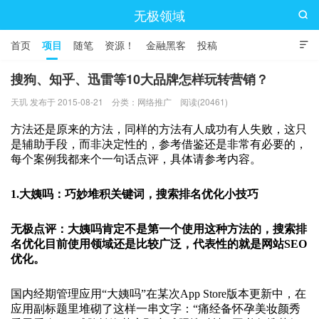
无极领域

首页
项目
随笔
资源！
金融黑客
投稿

搜狗、知乎、迅雷等10大品牌怎样玩转营销？
天玑 发布于 2015-08-21
分类：
网络推广
阅读(20461)
方法还是原来的方法，同样的方法有人成功有人失败，这只
是辅助手段，而非决定性的，参考借鉴还是非常有必要的，
每个案例我都来个一句话点评，具体请参考内容。
1.大姨吗：巧妙堆积关键词，搜索排名优化小技巧
无极点评：大姨吗肯定不是第一个使用这种方法的，搜索排
名优化目前使用领域还是比较广泛，代表性的就是网站SEO
优化。
国内经期管理应用“大姨吗”在某次App Store版本更新中，在
应用副标题里堆砌了这样一串文字：“痛经备怀孕美妆颜秀