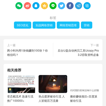









标签
SEO优化
实战网络营销
网络营销思维
营销
上一篇
下一篇
两小时内用1块钱赚到100块？你
后台U盘自动拷贝工具Ucopy Pro
相信吗？
3.2窃取资料必备
相关推荐
变态截流术 急速引流
热点霸屏被动引流 人
搬砖赚钱项目+百度派
推广100000+
人皆能百万流量
被动引流