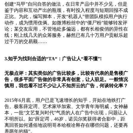
创建“马甲”自问自答的做法，在日常产品中并不少见，但是
鉴于内容和互动产出的瓶颈，有时投入程度与短期回报不成
正比。为此，编写脚本，开发“机器人”替团队模拟用户执行
动作，成为惯用伎俩。如微博粉丝中的“僵尸粉”能够转发评
论；某交友应用，不管地处多偏远，都有长相俊俏的异性在
线；刚上线几天的众筹服务，赫然已有几十万用户贡献乐超
过千万的交易额……
3.知乎为找到合适的“TA“：广告让人“看不懂”!
无极点评：其实类似的广告比较多，比较有代表的是售楼广
告，很多平面广告做的非常具有创意，让人驻足。一般情况
慎用，我也看不过不少让人不知所云的广告，何谈转化率？
2015年6月底，用户已是飞速增长的知乎，开始在地铁打广
告。极客薛定谔、艺术家毕加索、文学青年海明威，女神赫
本，一批“文艺复兴时代”气质的人在广告中出现，问题让人
不明所以。如“薛定谔，46岁，诺贝尔奖获得者合影中，距
离回答如何通俗地说明哥本哈根诠释存在哪些问题，还要再
养两年的猫”。