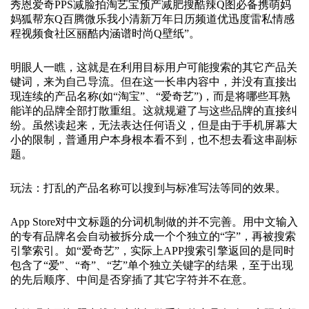
秀恩爱奇PPS减脸拍淘艺宝预产减肥搜酷辣Q图必备携萌妈
妈狐帮东Q百腾微乐我小清新万年日历频道优迅度雷私情感
程视频食社区丽酷内涵谱时尚Q壁纸”。
明眼人一瞧，这就是在利用目标用户可能搜索的其它产品关
键词，来为自己导流。但在这一长串内容中，并没有直接出
现连续的产品名称(如“淘宝”、“爱奇艺”)，而是将哪些耳熟
能详的品牌全部打散重组。这就规避了与这些品牌的直接纠
纷。虽然读起来，无法表达任何语义，但是由于手机屏幕大
小的限制，普通用户本身根本看不到，也不想去看这串副标
题。
玩法：打乱的产品名称可以搜到与标准写法等同的效果。
App Store对中文标题的分词机制做的并不完善。用中文输入
的专有品牌名会自动被拆分成一个个独立的“字”，再被搜索
引擎索引。如“爱奇艺”，实际上APP搜索引擎返回的是同时
包含了“爱”、“奇”、“艺”单个独立关键字的结果，至于出现
的先后顺序、中间是否穿插了其它字符并不在意。