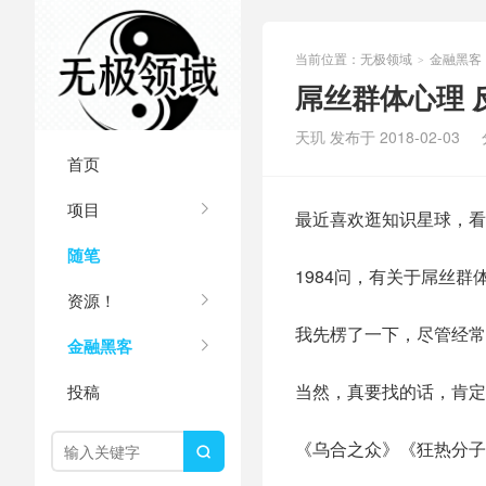
当前位置：
无极领域
金融黑客
>
屌丝群体心理 
天玑 发布于 2018-02-03
首页
项目
最近喜欢逛知识星球，看
随笔
1984问，有关于屌丝
资源！
我先楞了一下，尽管经常
金融黑客
当然，真要找的话，肯定
投稿
《乌合之众》《狂热分子
