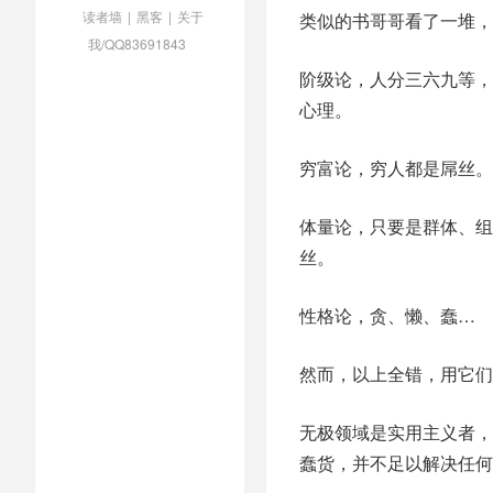
读者墙
|
黑客
|
关于
类似的书哥哥看了一堆，
我/QQ83691843
阶级论，人分三六九等，
心理。
穷富论，穷人都是屌丝。
体量论，只要是群体、组
丝。
性格论，贪、懒、蠢…
然而，以上全错，用它们
无极领域是实用主义者，
蠢货，并不足以解决任何