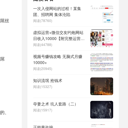
一次入侵网站的过程！某集
团、招聘网 集体沦陷
屌丝
阅读(78760)
虚拟运营+微信交友约炮网站
日收入10000【附完整运营思
路】
阅读(44788)
视频号赚钱攻略 无脑式月赚
屌
10000+
阅读(20945)
知识流氓 抢钱术
阅读(15327)
夺妻之术 坑人套路（二）
阅读(15917)
的、
正能量诈骗