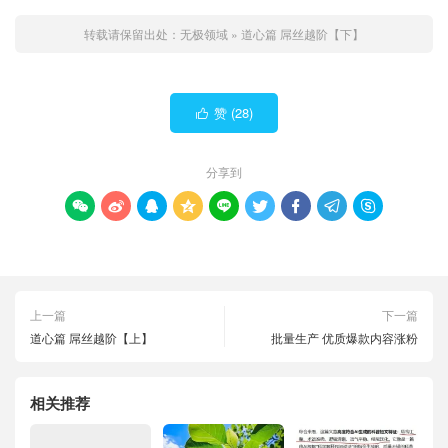
转载请保留出处：
无极领域
»
道心篇 屌丝越阶【下】
赞 (
28
)

分享到









上一篇
下一篇
道心篇 屌丝越阶【上】
批量生产 优质爆款内容涨粉
相关推荐