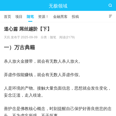
无极领域

首页
项目
随笔
资源！
金融黑客
投稿

道心篇 屌丝越阶【下】
天玑 发布于 2025-09-09
分类：
随笔
阅读(2179)
一）万古典籍
杀人放火金腰带，就会有无数人杀人放火。
弄虚作假能赚钱，就会有无数人弄虚作假。
人是环境的产物。接触大量负面信息，思想就会发生变化，
妄念泛滥，走入歧途。
善护念是佛教核心概念，时刻提醒自己保护好善良慈悲的念
头，不为虑妄所惑，不干坏事。