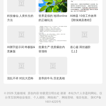
科技修仙 人类长生的
世界是假的 地球online
AI神器 10倍工作效率
方法
的正确玩法
【附保姆及教程】
AI测字提示词 终极版&
批量生产 优质爆款内
道心篇 屌丝越阶
意象版
容涨粉
【上】
混乱不祥 对抗大恐怖
皇帝的牛马 历史真相
© 2026
无极领域
原创内容
转载需注明出处
谢谢 本站为个人非盈利网站。仅
分享互联网创业项目、个人感悟、网络推广、网络营销、项目包装。
陕ICP备
16014225号