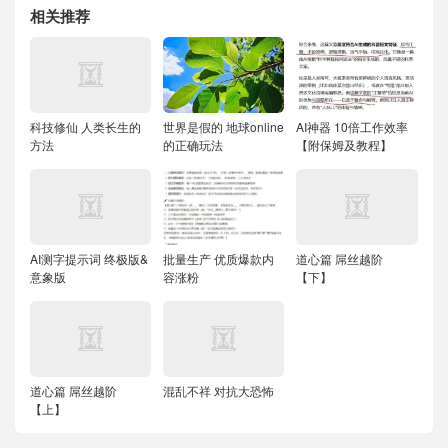
相关推荐
科技修仙 人类长生的
世界是假的 地球online
AI神器 10倍工作效率
方法
的正确玩法
【附保姆及教程】
AI测字提示词 终极版&
批量生产 优质爆款内
道心篇 屌丝越阶
意象版
容涨粉
【下】
道心篇 屌丝越阶
混乱不祥 对抗大恐怖
【上】