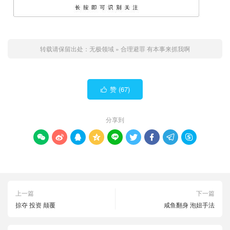
转载请保留出处：
无极领域
»
合理避罪 有本事来抓我啊
赞 (
67
)

分享到









上一篇
下一篇
掠夺 投资 颠覆
咸鱼翻身 泡妞手法