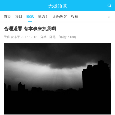
无极领域

首页
项目
随笔
资源！
金融黑客
投稿

合理避罪 有本事来抓我啊
天玑 发布于 2017-12-12
分类：
随笔
阅读(15150)