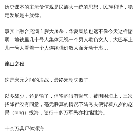
历史课本的主流价值观是民族大一统的思想，民族和谐，稳
定发展是主旋律。
事实上融合充满血腥大屠杀，华夏民族也远不像今天这样懦
弱，地铁里几十号人集体无视一个男人欺负女人，大巴车上
几十号人看着一个人连续强奸数人而无动于衷…
崖山之役
这是宋元之间的决战，最终宋朝失败了。
以多战少，还是输了，但输的很有骨气，被围困海上，三次
招降都没有同意，毫无胜算的情况下陆秀夫便背着八岁的赵
昺（bing）投海，随行十多万军民亦相继跳海。
十余万具尸体浮海…