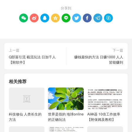
分享到









上一篇
下一篇
Q部落引流 截流玩法 日加千人
赚钱最快的方法 日赚1000 人人
【附软件】
皆能赚到
相关推荐
科技修仙 人类长生的
世界是假的 地球online
AI神器 10倍工作效率
方法
的正确玩法
【附保姆及教程】