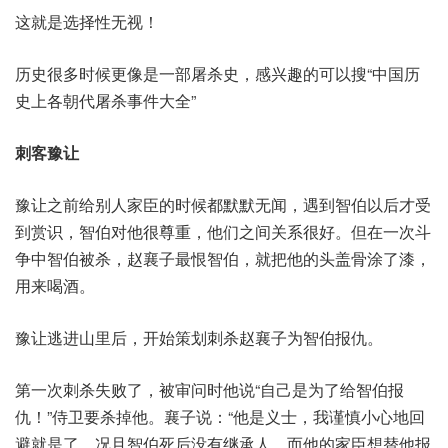
这就是选择性无视！
历史很多时候更像是一部屠杀史，感兴趣的可以搜“中国历
史上各朝代屠杀事件大全”
刺客豫让
豫让之前给别人家臣的时候都默默无闻，遇到智伯以后才受
到赏识，智伯对他很尊重，他们之间关系很好。但在一次斗
争中智伯被杀，赵襄子最恨智伯，就把他的头盖骨涂了漆，
用来喝酒。
豫让逃进山里后，开始策划刺杀赵襄子为智伯报仇。
第一次刺杀失败了，被审问时他说“自己是为了给智伯报
仇！”侍卫要杀掉他。襄子说：“他是义士，我谨慎小心地回
避就是了。况且智伯死后没有继承人，而他的家臣想替他报