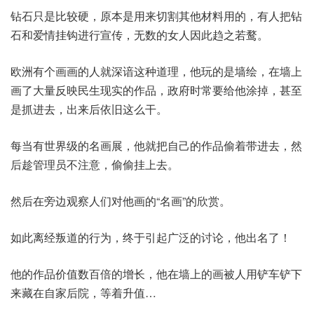
钻石只是比较硬，原本是用来切割其他材料用的，有人把钻
石和爱情挂钩进行宣传，无数的女人因此趋之若鹜。
欧洲有个画画的人就深谙这种道理，他玩的是墙绘，在墙上
画了大量反映民生现实的作品，政府时常要给他涂掉，甚至
是抓进去，出来后依旧这么干。
每当有世界级的名画展，他就把自己的作品偷着带进去，然
后趁管理员不注意，偷偷挂上去。
然后在旁边观察人们对他画的“名画”的欣赏。
如此离经叛道的行为，终于引起广泛的讨论，他出名了！
他的作品价值数百倍的增长，他在墙上的画被人用铲车铲下
来藏在自家后院，等着升值…