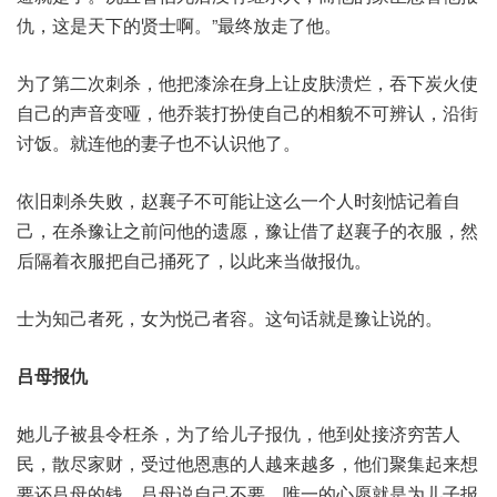
仇，这是天下的贤士啊。”最终放走了他。
为了第二次刺杀，他把漆涂在身上让皮肤溃烂，吞下炭火使
自己的声音变哑，他乔装打扮使自己的相貌不可辨认，沿街
讨饭。就连他的妻子也不认识他了。
依旧刺杀失败，赵襄子不可能让这么一个人时刻惦记着自
己，在杀豫让之前问他的遗愿，豫让借了赵襄子的衣服，然
后隔着衣服把自己捅死了，以此来当做报仇。
士为知己者死，女为悦己者容。这句话就是豫让说的。
吕母报仇
她儿子被县令枉杀，为了给儿子报仇，他到处接济穷苦人
民，散尽家财，受过他恩惠的人越来越多，他们聚集起来想
要还吕母的钱，吕母说自己不要，唯一的心愿就是为儿子报