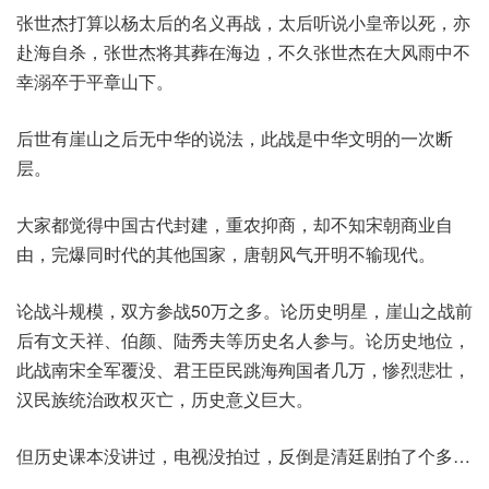
张世杰打算以杨太后的名义再战，太后听说小皇帝以死，亦
赴海自杀，张世杰将其葬在海边，不久张世杰在大风雨中不
幸溺卒于平章山下。
后世有崖山之后无中华的说法，此战是中华文明的一次断
层。
大家都觉得中国古代封建，重农抑商，却不知宋朝商业自
由，完爆同时代的其他国家，唐朝风气开明不输现代。
论战斗规模，双方参战50万之多。论历史明星，崖山之战前
后有文天祥、伯颜、陆秀夫等历史名人参与。论历史地位，
此战南宋全军覆没、君王臣民跳海殉国者几万，惨烈悲壮，
汉民族统治政权灭亡，历史意义巨大。
但历史课本没讲过，电视没拍过，反倒是清廷剧拍了个多…