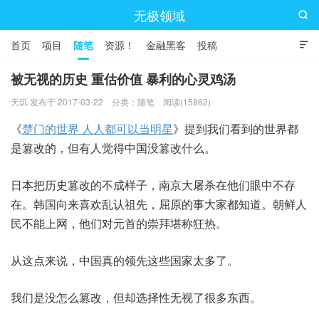
无极领域

首页
项目
随笔
资源！
金融黑客
投稿

被无视的历史 重估价值 暴利的心灵鸡汤
天玑 发布于 2017-03-22
分类：
随笔
阅读(15862)
《
楚门的世界 人人都可以当明星
》提到我们看到的世界都
是篡改的，但有人觉得中国没篡改什么。
日本把历史篡改的不成样子，南京大屠杀在他们眼中不存
在。韩国向来喜欢乱认祖先，屈原的事大家都知道。朝鲜人
民不能上网，他们对元首的崇拜堪称狂热。
从这点来说，中国真的领先这些国家太多了。
我们是没怎么篡改，但却选择性无视了很多东西。