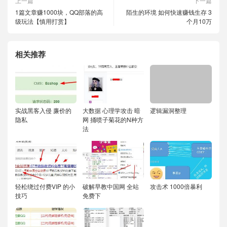
上一篇
下一篇
1篇文章赚1000块，QQ部落的高
陌生的环境 如何快速赚钱生存 3
级玩法【慎用打赏】
个月10万
相关推荐
实战黑客入侵 廉价的
大数据 心理学攻击 暗
逻辑漏洞整理
隐私
网 捅喷子菊花的N种方
法
轻松绕过付费VIP 的小
破解早教中国网 全站
攻击术 1000倍暴利
技巧
免费下