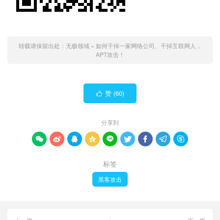
转载请保留出处：
无极领域
»
如何干掉一家网络公司、干掉互联网人，
APT攻击！
赞 (
60
)

分享到









标签
黑客攻击