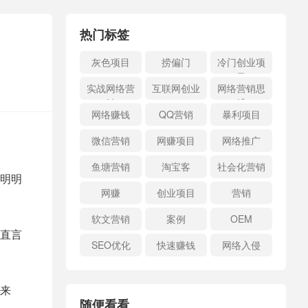
热门标签
灰色项目
捞偏门
冷门创业项
目
实战网络营
互联网创业
网络营销思
销
维
网络赚钱
QQ营销
暴利项目
微信营销
网赚项目
网络推广
鱼塘营销
淘宝客
社会化营销
明明
网赚
创业项目
营销
软文营销
案例
OEM
直言
SEO优化
快速赚钱
网络入侵
来
随便看看