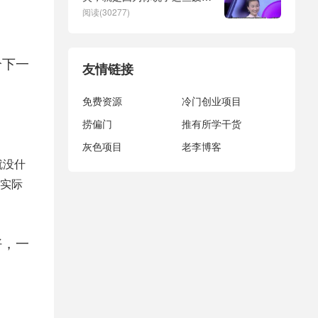
话！
阅读(30277)
给下一
友情链接
免费资源
冷门创业项目
捞偏门
推有所学干货
灰色项目
老李博客
就没什
实际
好，一