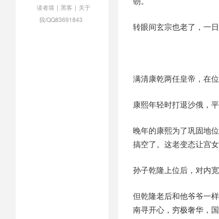
朝。
读者墙
|
黑客
|
关于
我/QQ83691843
转眼间玄宗也老了，一日
满清康乾两任皇帝，在位
康熙年轻时打退沙俄，平
晚年的康熙为了巩固地位
搞空了。这老变态让宫女
孙子乾隆上位后，对内宽
但乾隆老后和他爷爷一样
南寻开心，穷极奢华，国