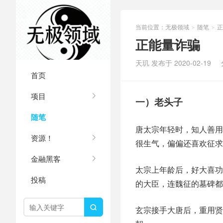
当前位置：
无极领域
随笔
正
>
>
正能量诈骗
天玑 发布于 2020-02-19
首页
项目
一）老头子
随笔
唐太宗年轻时，知人善用
资源！
很生气，偏偏还喜欢征求
金融黑客
太宗上年龄后，好大喜功
投稿
的大臣，连魏征的墓碑都

玄宗接手大唐后，重用贤