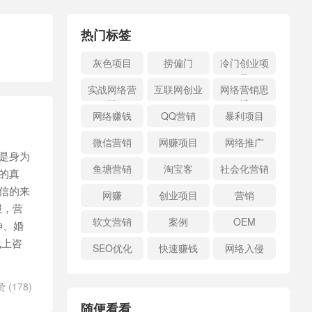
热门标签
灰色项目
捞偏门
冷门创业项
目
实战网络营
互联网创业
网络营销思
销
维
网络赚钱
QQ营销
暴利项目
微信营销
网赚项目
网络推广
是身为
鱼塘营销
淘宝客
社会化营销
的真
信的来
网赚
创业项目
营销
报，营
软文营销
案例
OEM
神、婚
线上咨
SEO优化
快速赚钱
网络入侵
赞 (
178
)
随便看看