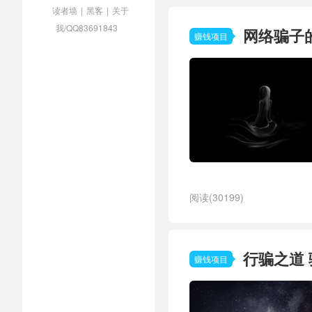
读者墙
|
黑客
|
关于
我/QQ83691843
网络骗子
赚钱项目
阅读(30199)
行骗之道
赚钱项目