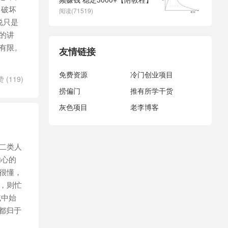
，破坏
阅读(71519)
说只是
的讲
有限。
友情链接
免费资源
冷门创业项目
赞 (
119
)
捞偏门
推有所学干货
灰色项目
老李博客
二类人
内心的
很懂，
，则忙
域中始
都归于