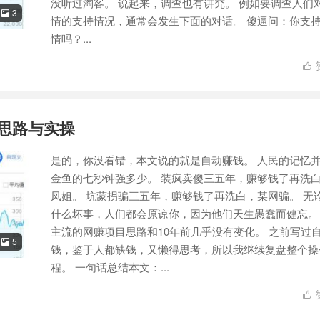
没听过淘客。 说起来，调查也有讲究。 例如要调查人们
3

情的支持情况，通常会发生下面的对话。 傻逼问：你支
情吗？...

 思路与实操
是的，你没看错，本文说的就是自动赚钱。 人民的记忆
金鱼的七秒钟强多少。 装疯卖傻三五年，赚够钱了再洗
凤姐。 坑蒙拐骗三五年，赚够钱了再洗白，某网骗。 无
什么坏事，人们都会原谅你，因为他们天生愚蠢而健忘。
主流的网赚项目思路和10年前几乎没有变化。 之前写过
5

钱，鉴于人都缺钱，又懒得思考，所以我继续复盘整个操
程。 一句话总结本文：...
