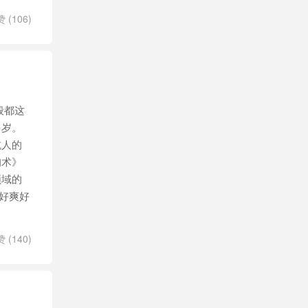
赞 (
106
)
般都这
多岁。
坑人的
狗术》
领域的
好爽好
赞 (
140
)