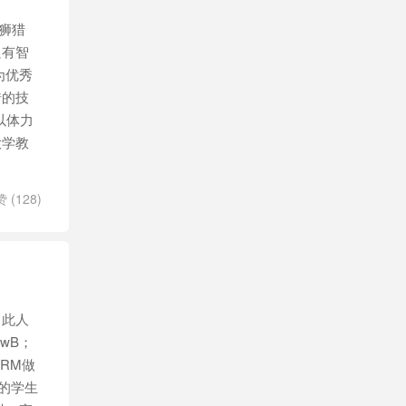
狮猎
只有智
为优秀
错的技
以体力
大学教
赞 (
128
)
，此人
wB；
RM做
的学生