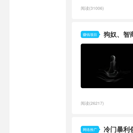
阅读(31006)
狗奴、智
赚钱项目
阅读(26217)
冷门暴利
网络推广