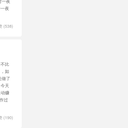
对一夜
持一夜
赞 (
538
)
并不比
白，如
论做了
 今天
自动赚
作过
赞 (
190
)