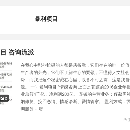
暴利项目
目 咨询流派
在我心中那些忙碌的人都是瞎折腾，它们存在的唯一价值
生产者的荣光，它们不了解生存的要领，不懂得人文社会
谛，而我把这个秘密藏在心里，以备不时之需，这是我自
源。 一）暴利项目 *情感咨询 上面是花镇的2016企业年
业总额4千亿，净利润200亿。 花镇的主营业务：俘获男
2

姻修复、挽回恋情、情感诊断、爱情管家。 盈利方式：
询服务 + 培...
