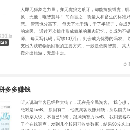
人即无狮象之力量，亦无虎狼之爪牙，却能擒狼缚虎，驯
象，无他，唯智慧耳！ 简而言之，衡量人和畜生的标准
慧。 智慧也分高下。 每天下地干活，干了半辈子，会成
的农民。 通过万次操作形成简单的肌肉记忆，会成为不
师。 每天写代码，写够10万行，则会成为优秀的码农。 
5

支出为获取物质回报的主要方式，一般是低阶智慧。 某
授外出旅游，无意中走...

 拼多多赚钱
听人说淘宝客已经烂大街了，现在是全民淘客。 我心想
绝对是lowB。 原因有二，他做淘客没赚到钱，所以能力lo
只听别人说，不自己思考，跟风狗智力lowB。 我用麦客C
了个在线调查，发到几个校园群收集数据，结果90%以上