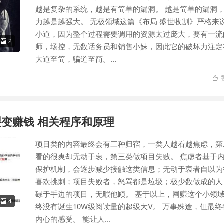
越是复杂的系统，越是有简单的漏洞。 越是简单的漏洞
力越是越强大。 无极领域这篇《布局 盛世收割》严格来
小道，因为整个过程需要调用的资源太过庞大，要有一流
2

师，场控，无数话务员和销售小妹，因此它的破坏力注定
大道至简，骗道至简。...

裂变赚钱 相关程序和原理
项目类的内容最终会有三种归宿，一类人越看越焦虑，第
看的很爽却无动于衷，第三类做项目失败。 焦虑者基于
保护机制，会逐步减少接触这类信息；无动于衷者自以为
喜欢挑刺；项目失败者，怒骂都是垃圾；极少数做成的人
碌于手边的项目，无暇他顾。 基于以上，网赚这个小领
4

终没有诞生10W级阅读量的超级大V。 万事殊途，但最终
内心的感受。 能让人...