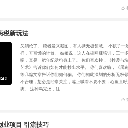

商税新玩法
又躺枪了。 读者发来截图，有人撕无极领域。 小孩子一
样，哥哥懒的计较。 姑娘说，这人在搞网赚培训，三十
哎，真是一把年纪活狗身上了。 你们喜欢抄，《抄袭与
艺术》告诉你们如何才能抄出水平。 你们喜欢骗，《屠
等几篇文章告诉你们如何骗。 你们如此深刻的分析无极
3

不合理，想必是经常关注，嘴上喊着不要不要，心里直呼
爽。 这种喝完汤，往...

创业项目 引流技巧