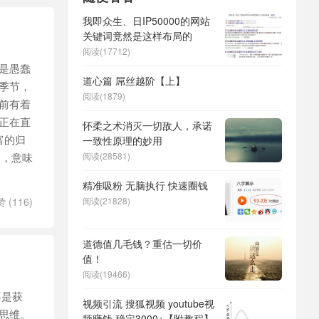
我即众生、日IP50000的网站
关键词竟然是这样布局的
阅读(17712)
是愚蠢
道心篇 屌丝越阶【上】
季节，
阅读(1879)
前有着
正在直
怀柔之术消灭一切敌人，承诺
富的归
一致性原理的妙用
了，意味
阅读(28581)
精准吸粉 无脑执行 快速圈钱
赞 (
116
)
阅读(21828)
道德值几毛钱？重估一切价
值！
阅读(19466)
不是获
视频引流 搜狐视频 youtube视
思维。
频赚钱 稳定3000+【附教程】