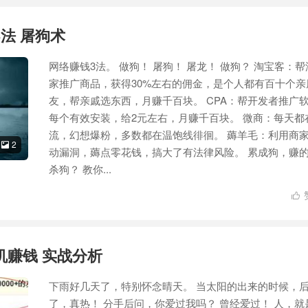
法 屠狗术
网络赚钱3法。 做狗！ 屠狗！ 屠龙！ 做狗？ 淘宝客：
家推广商品，获得30%左右的佣金，是个人都有百十个亲
友，帮亲戚选东西，月赚千百块。 CPA：帮开发者推广
每个有效安装，给2元左右，月赚千百块。 微商：每天都
流，幻想爆粉，多数都在温饱线徘徊。 薅羊毛：利用商
2

动漏洞，薅点零花钱，搞大了有法律风险。 累成狗，赚
杀狗？ 教你...

机赚钱 实战分析
下雨好几天了，特别怀念晴天。 当太阳的出来的时候，
了，真热！ 分手后问，你爱过我吗？ 曾经爱过！ 人，就