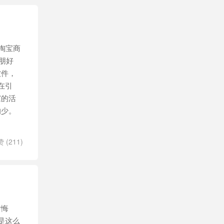
帮淘宝商
朋好
软件，
在引
家的活
的少。
赞 (
211
)
后悔
是这么