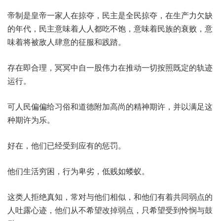
帝制是皇帝一家人在掠夺，民主是全民掠夺，在生产力欠缺
的年代，民主意味着人人都吃不饱，意味着民族的衰败，意
味着将被敌人肆意的征服和践踏。
存在即合理，冥冥中自一股伟力在推动一切按照既定的轨迹
运行。
可人民偏偏给习俗和道德附加高尚的精神期许，并以满足这
种期许为乐。
好在，他们已经受到应有的惩罚。
他们生活穷困，行为卑劣，低贱如蝼蚁。
这类人拒绝真知，常对与他们相似，和他们有着共同弱点的
人吐露心迹，他们从不希望改掉弱点，只希望受到怜悯与鼓