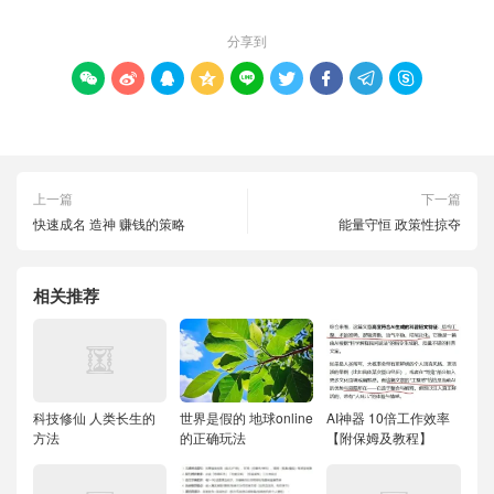
分享到









上一篇
下一篇
快速成名 造神 赚钱的策略
能量守恒 政策性掠夺
相关推荐
科技修仙 人类长生的
世界是假的 地球online
AI神器 10倍工作效率
方法
的正确玩法
【附保姆及教程】