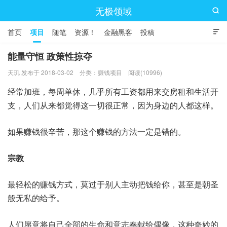
无极领域

首页
项目
随笔
资源！
金融黑客
投稿

能量守恒 政策性掠夺
天玑 发布于 2018-03-02
分类：
赚钱项目
阅读(10996)
经常加班，每周单休，几乎所有工资都用来交房租和生活开
支，人们从来都觉得这一切很正常，因为身边的人都这样。
如果赚钱很辛苦，那这个赚钱的方法一定是错的。
宗教
最轻松的赚钱方式，莫过于别人主动把钱给你，甚至是朝圣
般无私的给予。
人们愿意将自己全部的生命和意志奉献给偶像，这种奇妙的