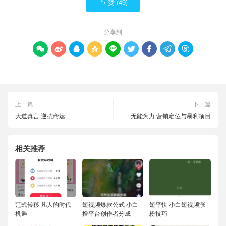
赞 (
49
)

分享到









上一篇
下一篇
大道真言 逆抗命运
无能为力 营销定位与暴利项目
相关推荐
范式转移 凡人的时代
短视频爆款公式 小白
短平快 小白短视频涨
机遇
撸平台创作者分成
粉技巧