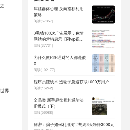
之
屌丝群体心理 反向指标利用
策略
阅读(57357)
3毛钱100次广告展示，色情
网站的营销启示【附vip视频
解析源码】
阅读(37731)
为什么做P2P理财的人都是傻
X
阅读(102177)
程序员赚钱术 造轮子急速获取1000万用户
阅读(15242)
世界
全品类 新手起盘暴利通杀法
IP模式（下）
阅读(56088)
解密：骗子如何利用淘宝规则3天净赚3000元