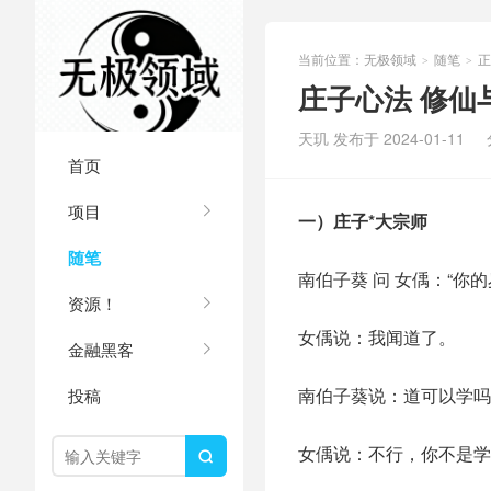
当前位置：
无极领域
随笔
正
>
>
庄子心法 修仙
天玑 发布于 2024-01-11
首页
项目
一）庄子*大宗师
随笔
南伯子葵 问 女偊：“
资源！
女偊说：我闻道了。
金融黑客
南伯子葵说：道可以学吗
投稿
女偊说：不行，你不是学
