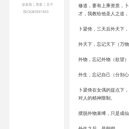
读者墙
|
黑客
|
关于
修道，要有上乘资质，卜
我/QQ83691843
才，我教给他圣人之道，
卜梁倚，三天后外天下，
外天下，忘记天下（万物
外物，忘记外物（欲望）
外生，忘记自己（分别心
卜梁倚在女偊的提点下，
对人的精神限制。
摆脱外物束缚，只是成仙
外生之后，是朝彻。