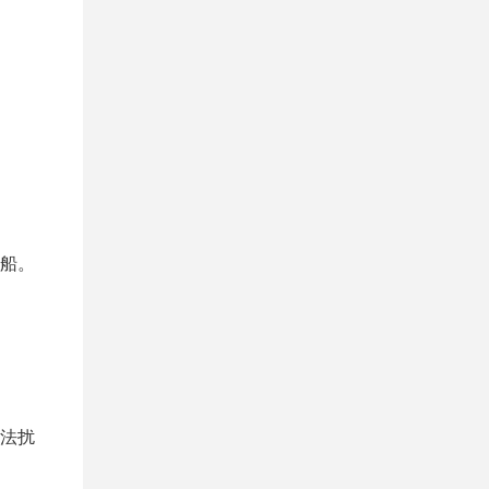
船。
法扰