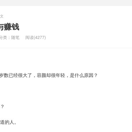
文
与赚钱
分类：
随笔
阅读(4277)
你的岁数已经很大了，容颜却很年轻，是什么原因？
？
道的人。