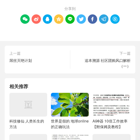
分享到









上一篇
下一篇
屌丝灭绝计划
追本溯源 社区团购风口解析
（一）
相关推荐
科技修仙 人类长生的
世界是假的 地球online
AI神器 10倍工作效率
方法
的正确玩法
【附保姆及教程】