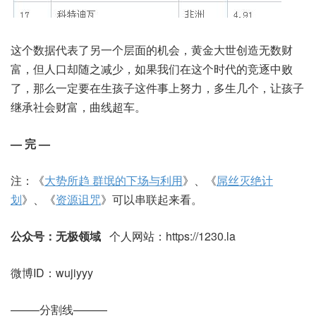
这个数据代表了另一个层面的机会，黄金大世创造无数财
富，但人口却随之减少，如果我们在这个时代的竞逐中败
了，那么一定要在生孩子这件事上努力，多生几个，让孩子
继承社会财富，曲线超车。
— 完 —
注：《
大势所趋 群氓的下场与利用
》、《
屌丝灭绝计
划
》、《
资源诅咒
》可以串联起来看。
公众号：无极领域
个人网站：https://1230.la
微博ID：wujiyyy
——–分割线———