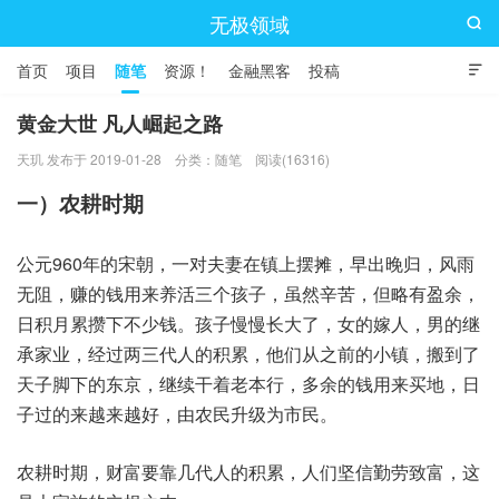
无极领域

首页
项目
随笔
资源！
金融黑客
投稿

黄金大世 凡人崛起之路
天玑 发布于 2019-01-28
分类：
随笔
阅读(16316)
一）农耕时期
公元960年的宋朝，一对夫妻在镇上摆摊，早出晚归，风雨
无阻，赚的钱用来养活三个孩子，虽然辛苦，但略有盈余，
日积月累攒下不少钱。孩子慢慢长大了，女的嫁人，男的继
承家业，经过两三代人的积累，他们从之前的小镇，搬到了
天子脚下的东京，继续干着老本行，多余的钱用来买地，日
子过的来越来越好，由农民升级为市民。
农耕时期，财富要靠几代人的积累，人们坚信勤劳致富，这