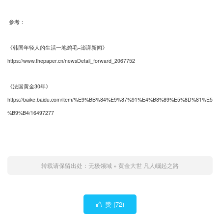
参考：
《韩国年轻人的生活一地鸡毛–澎湃新闻》
https://www.thepaper.cn/newsDetail_forward_2067752
《法国黄金30年》
https://baike.baidu.com/item/%E9%BB%84%E9%87%91%E4%B8%89%E5%8D%81%E5
%B9%B4/16497277
转载请保留出处：
无极领域
»
黄金大世 凡人崛起之路
赞 (
72
)
