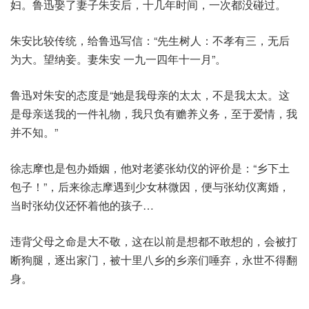
妇。鲁迅娶了妻子朱安后，十几年时间，一次都没碰过。
朱安比较传统，给鲁迅写信：“先生树人：不孝有三，无后
为大。望纳妾。妻朱安 一九一四年十一月”。
鲁迅对朱安的态度是“她是我母亲的太太，不是我太太。这
是母亲送我的一件礼物，我只负有赡养义务，至于爱情，我
并不知。”
徐志摩也是包办婚姻，他对老婆张幼仪的评价是：“乡下土
包子！”，后来徐志摩遇到少女林微因，便与张幼仪离婚，
当时张幼仪还怀着他的孩子…
违背父母之命是大不敬，这在以前是想都不敢想的，会被打
断狗腿，逐出家门，被十里八乡的乡亲们唾弃，永世不得翻
身。