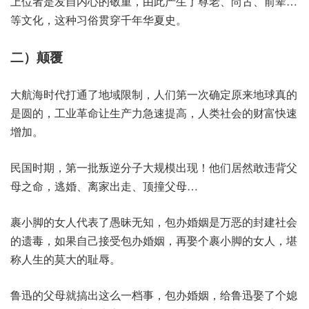
上位者是发自内心的敬重，由此产生了尊老、尚古、前辈…
等文化，这种习俗贯穿千年华夏史。
二）颠覆
大航海时代打通了地域限制，人们第一次确定原来地球真的
是圆的，工业革命让生产力急速提高，人类社会的财富快速
增加。
民国时期，第一批叛逆分子大规模出现！他们居然敢违背父
母之命，逃婚、离家出走、顶撞父母…
裹小脚的女人代表了愚昧无知，包办婚姻是万恶的封建社会
的遗毒，如果自己接受包办婚姻，再娶个裹小脚的女人，堪
称人生的莫大的耻辱。
鲁迅的父母就搞出这么一档事，包办婚姻，给鲁迅娶了个媳