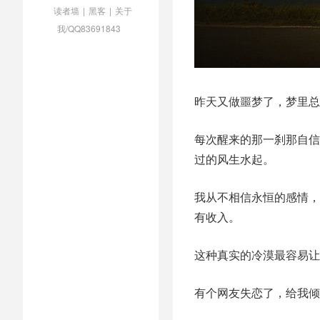
读者墙
|
黑客
|
关于
我/QQ83691843
昨天又做噩梦了，梦里总
每次醒来的那一刹那自信
过的风生水起。
我从不相信永恒的感情，
有收入。
这种真实的冷漠最容易让
有个网友失恋了，给我倾