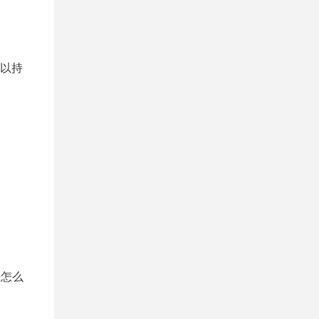
可以持
+怎么