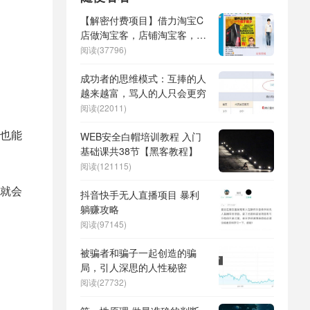
【解密付费项目】借力淘宝C
店做淘宝客，店铺淘宝客，新
手盈利很轻松
阅读(37796)
成功者的思维模式：互捧的人
越来越富，骂人的人只会更穷
阅读(22011)
也能
WEB安全白帽培训教程 入门
基础课共38节【黑客教程】
阅读(121115)
就会
抖音快手无人直播项目 暴利
躺赚攻略
阅读(97145)
被骗者和骗子一起创造的骗
局，引人深思的人性秘密
阅读(27732)