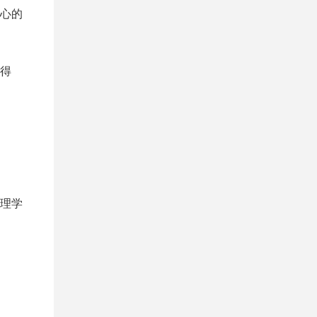
心的
得
理学