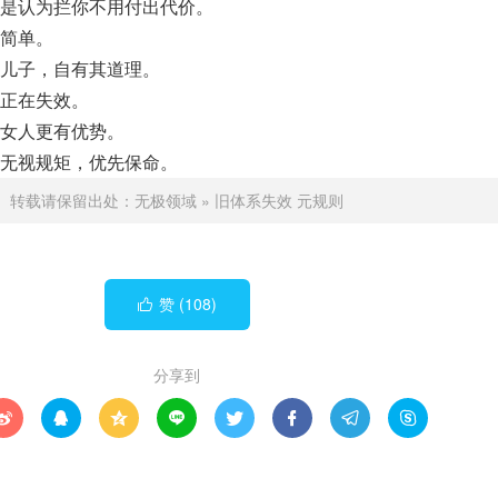
是认为拦你不用付出代价。
简单。
儿子，自有其道理。
正在失效。
女人更有优势。
无视规矩，优先保命。
转载请保留出处：
无极领域
»
旧体系失效 元规则
赞 (
108
)

分享到







