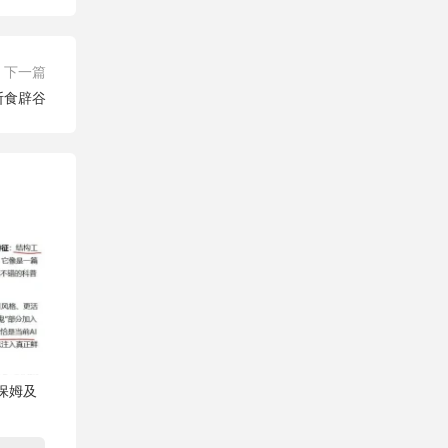
下一篇
断食辟谷
附保姆及