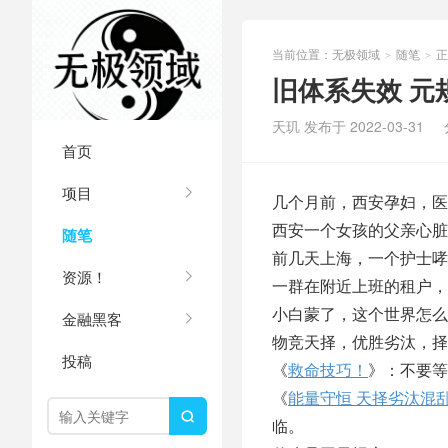
当前位置：
无极领域
随笔
正
>
>
旧体系失效 元
天玑 发布于 2022-03-31
首页
项目
几个月前，西安孕妇，医
西安一个女孩的父亲心脏
随笔
前几天上海，一个护士哮
资源！
一群在附近上班的租户，
小白蒙了，这个世界怎么
金融黑客
物竞天择，优胜劣汰，择
投稿
《
救命技巧！
》：不要等
《
能量守恒 天择劣汰混

临。