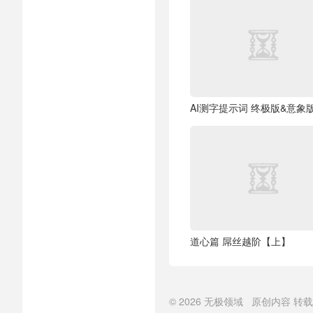
AI测字提示词 终极版&意象
道心篇 屌丝越阶【上】
© 2026
无极领域
原创内容
转载