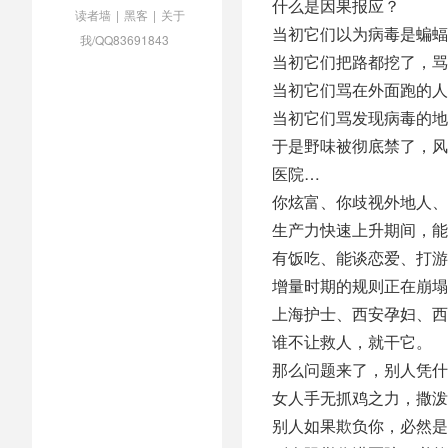
什么是因果报应？
读者墙
|
黑客
|
关于
当初它们以为病毒是蝙蝠
我/QQ83691843
当初它们把路都挖了，骂
当初它们骂在外面跑的人
当初它们骂发现病毒的地
于是野味被彻底禁了，风
医院…
你炫富、你歧视外地人、
生产力快速上升期间，能
有饭吃、能谈恋爱、打
增量时期的规则正在崩塌
上海护士、西安孕妇、西
谁不让救人，就干它。
那么问题来了，别人凭什
女人手无抓鸡之力，撒泼
别人如果欺负你，必然是