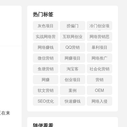
热门标签
灰色项目
捞偏门
冷门创业项
目
实战网络营
互联网创业
网络营销思
销
维
网络赚钱
QQ营销
暴利项目
微信营销
网赚项目
网络推广
鱼塘营销
淘宝客
社会化营销
网赚
创业项目
营销
软文营销
案例
OEM
SEO优化
快速赚钱
网络入侵
正在来
随便看看