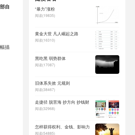
部自
“暴力”涨粉
阅读(19835)
黄金大世 凡人崛起之路
阅读(16310)
幅描
黑吃黑 弱势群体
阅读(17087)
旧体系失效 元规则
阅读(38467)
走捷径 脱苦海 抄方向 抄钱财
阅读(32968)
怎样获得权利、金钱、影响力
阅读(54885)