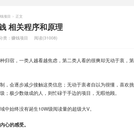
钱项目
正文
>
赚钱 相关程序和原理
分类：
赚钱项目
阅读(31008)
种归宿，一类人越看越焦虑，第二类人看的很爽却无动于衷，第
制，会逐步减少接触这类信息；无动于衷者自以为很懂，喜欢挑
圾；极少数做成的人，则忙碌于手边的项目，无暇他顾。
域中始终没有诞生10W级阅读量的超级大V。
内心的感受。