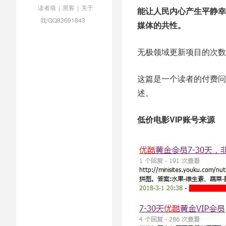
读者墙
|
黑客
|
关于
能让人民内心产生平静幸
我/QQ83691843
媒体的共性。
无极领域更新项目的次数
这篇是一个读者的付费问
述。
低价电影VIP账号来源