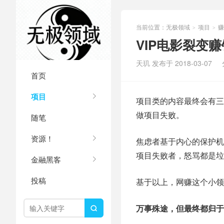
当前位置：
无极领域
项目
赚
>
>
VIP电影裂变
天玑 发布于 2018-03-07
首页
项目
项目类的内容最终会有三
做项目失败。
随笔
资源！
焦虑者基于内心的保护机
项目失败者，怒骂都是垃
金融黑客
投稿
基于以上，网赚这个小领
万事殊途，但最终都归于
