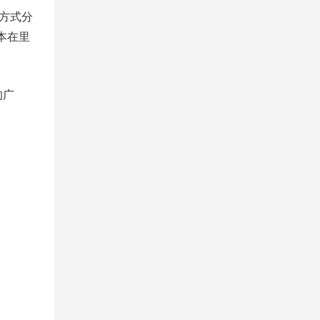
的方式分
本在里
的广