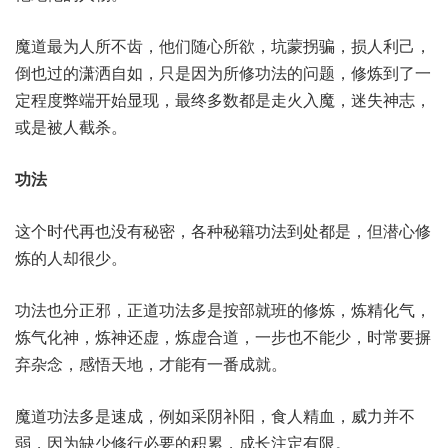
魔道最为人所不齿，他们随心所欲，坑蒙拐骗，损人利己，
倒也过的潇洒自如，只是因为所修功法的问题，修炼到了一
定程度弊端开始显现，最终多数都是走火入魔，迷失神志，
或是被人截杀。
功法
这个时代再也没有秘密，各种秘籍功法到处都是，但潜心修
炼的人却很少。
功法也分正邪，正道功法多是按部就班的修炼，炼精化气，
炼气化神，炼神还虚，炼虚合道，一步也不能少，时常要摒
弃杂念，感悟天地，才能有一番成就。
魔道功法多是速成，例如采阴补阳，食人精血，威力并不
弱，因为缺少修行必要的积累，成长注定有限。