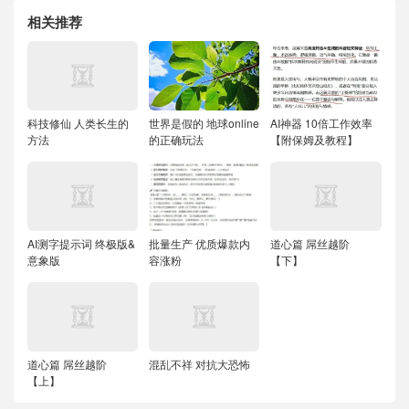
相关推荐
科技修仙 人类长生的
世界是假的 地球online
AI神器 10倍工作效率
方法
的正确玩法
【附保姆及教程】
AI测字提示词 终极版&
批量生产 优质爆款内
道心篇 屌丝越阶
意象版
容涨粉
【下】
道心篇 屌丝越阶
混乱不祥 对抗大恐怖
【上】