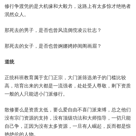
修行争渡凭的是大机缘和大毅力，这路上有太多惊才绝艳者
泯然众人。
那死去的男子，是否也曾风流倜傥凌云壮志？
那死去的女子，是否也曾婀娜娉婷闺阁画眉？
道统
正统科班教育属于玄门正宗，大门派筛选弟子的门槛比较
高，培育出来的大都是一流强者，处处受人尊敬，剩下资质
一般的人只能进小门派修行。
散修要么是资质太低，要么爱自由不喜门派束缚，总之他们
没有宗门资源的支持，没有顶级功法和大师指导，一切只能
自己争，正因为没有太多资源，一旦有人崛起，反而都是惊
艳绝伦的人物。