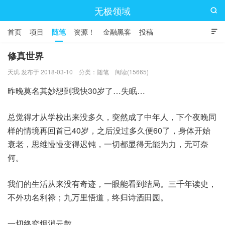
无极领域

首页
项目
随笔
资源！
金融黑客
投稿

修真世界
天玑 发布于 2018-03-10
分类：
随笔
阅读(15665)
昨晚莫名其妙想到我快30岁了…失眠…
总觉得才从学校出来没多久，突然成了中年人，下个夜晚同
样的情境再回首已40岁，之后没过多久便60了，身体开始
衰老，思维慢慢变得迟钝，一切都显得无能为力，无可奈
何。
我们的生活从来没有奇迹，一眼能看到结局。三千年读史，
不外功名利禄；九万里悟道，终归诗酒田园。
一切终究烟消云散。