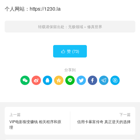
个人网站：https://1230.la
转载请保留出处：
无极领域
»
修真世界
赞 (
73
)

分享到









上一篇
下一篇
VIP电影裂变赚钱 相关程序和原
信用卡暴富传奇 真正逆天的选择
理