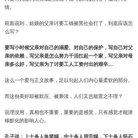
情。
前面说到，姑娘的父亲讨要工钱被黑社会打了，到底应该怎
么写？
要写小时候父亲对自己的溺爱、对自己的保护，写自己对父
亲的依赖，写父亲是怎么努力干活扛起一个家，写父亲对母
亲多么好，写父亲为了讨要工人工资付出的艰辛…
这么一个爱与正义故事，足以勾起人们内心最柔软的部分。
而这份美好却被欺压、被亵渎，人们又岂能置之不理？
说理没用，真相也不重要，重要的是感觉，只有感觉才能潜
移默化的影响人心。
孔子说：上士杀人执笔端，中士杀人用舌端，下士杀人怀石