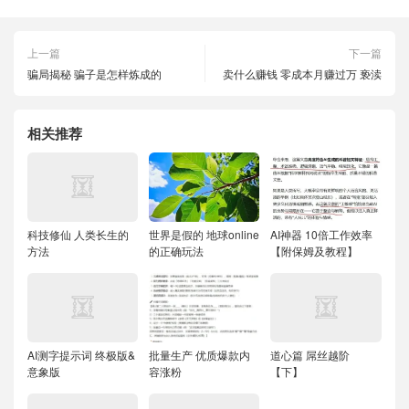
上一篇
下一篇
骗局揭秘 骗子是怎样炼成的
卖什么赚钱 零成本月赚过万 亵渎
相关推荐
科技修仙 人类长生的
世界是假的 地球online
AI神器 10倍工作效率
方法
的正确玩法
【附保姆及教程】
AI测字提示词 终极版&
批量生产 优质爆款内
道心篇 屌丝越阶
意象版
容涨粉
【下】