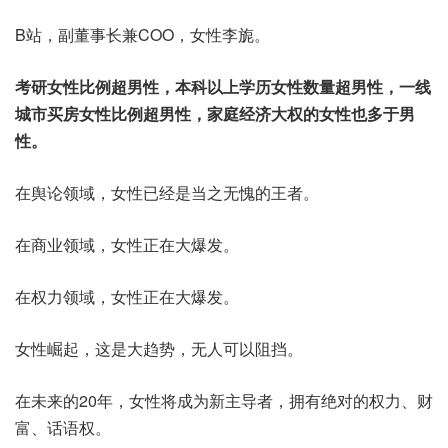
B站，副董事长兼COO，女性李旎。
考研女性比例超男性，本科以上学历女性数量超男性，一线
城市买房女性比例超男性，家庭经济大权的女性也多于男
性。
在舆论领域，女性已经是当之无愧的王者。
在商业领域，女性正在大爆发。
在权力领域，女性正在大爆发。
女性崛起，这是大趋势，无人可以阻挡。
在未来的20年，女性将成为新主导者，拥有绝对的权力、财
富、话语权。