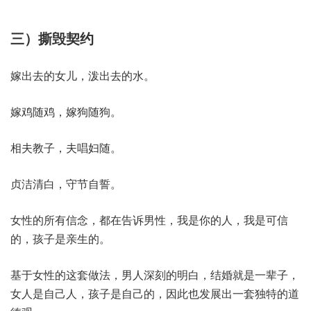
三）撕毁契约
嫁出去的女儿，泼出去的水。
嫁鸡随鸡，嫁狗随狗。
相夫教子，夫唱妇随。
贞洁清白，守节自誓。
女性的所有信念，都在告诉男性，我是你的人，我是可信
的，孩子是亲生的。
基于女性的这套做法，男人深刻的明白，结婚就是一辈子，
女人是自己人，孩子是自己的，因此也发展出一套独特的道