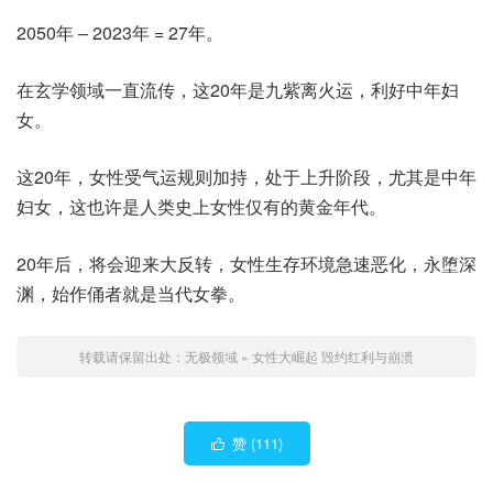
2050年 – 2023年 = 27年。
在玄学领域一直流传，这20年是九紫离火运，利好中年妇
女。
这20年，女性受气运规则加持，处于上升阶段，尤其是中年
妇女，这也许是人类史上女性仅有的黄金年代。
20年后，将会迎来大反转，女性生存环境急速恶化，永堕深
渊，始作俑者就是当代女拳。
转载请保留出处：
无极领域
»
女性大崛起 毁约红利与崩溃
赞 (
111
)
