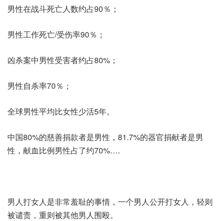
男性在战斗死亡人数约占90％；
男性工作死亡/受伤率90％；
凶杀案中男性受害者约占80%；
男性自杀率70％；
全球男性平均比女性少活5年。
中国80%的慈善捐款者是男性，81.7%的器官捐献者是男
性，献血比例男性占了约70%….
男人打女人是非常羞耻的事情，一个男人公开打女人，轻则
被谴责，重则被其他男人围殴。