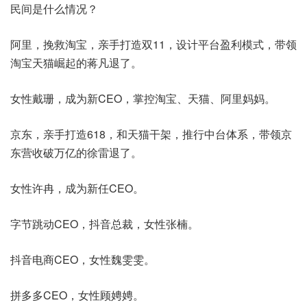
民间是什么情况？
阿里，挽救淘宝，亲手打造双11，设计平台盈利模式，带领
淘宝天猫崛起的蒋凡退了。
女性戴珊，成为新CEO，掌控淘宝、天猫、阿里妈妈。
京东，亲手打造618，和天猫干架，推行中台体系，带领京
东营收破万亿的徐雷退了。
女性许冉，成为新任CEO。
字节跳动CEO，抖音总裁，女性张楠。
抖音电商CEO，女性魏雯雯。
拼多多CEO，女性顾娉娉。