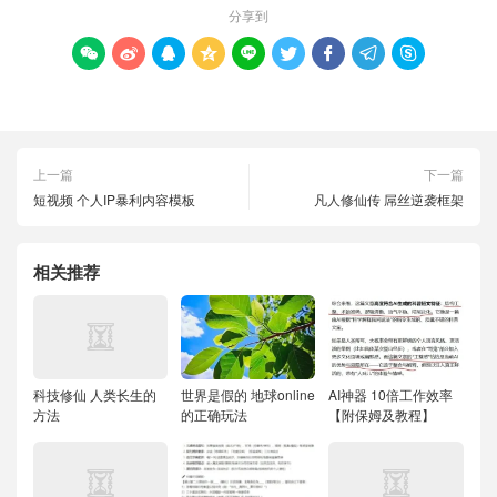
分享到









上一篇
下一篇
短视频 个人IP暴利内容模板
凡人修仙传 屌丝逆袭框架
相关推荐
科技修仙 人类长生的
世界是假的 地球online
AI神器 10倍工作效率
方法
的正确玩法
【附保姆及教程】