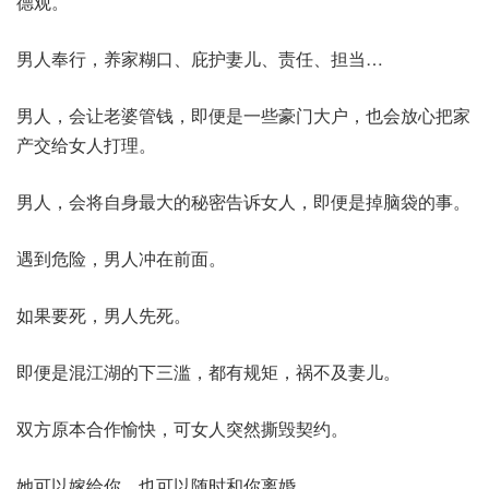
德观。
男人奉行，养家糊口、庇护妻儿、责任、担当…
男人，会让老婆管钱，即便是一些豪门大户，也会放心把家
产交给女人打理。
男人，会将自身最大的秘密告诉女人，即便是掉脑袋的事。
遇到危险，男人冲在前面。
如果要死，男人先死。
即便是混江湖的下三滥，都有规矩，祸不及妻儿。
双方原本合作愉快，可女人突然撕毁契约。
她可以嫁给你，也可以随时和你离婚。