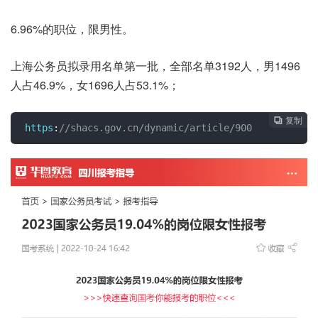
6.96%的职位，限男性。
上海公务员拟录用名单第一批，全部名单3192人，男1496
人占46.9%，女1696人占53.1%；
复制
复制
复制



https
:
/
/shacs.gov.cn/dynamic
/article/
900