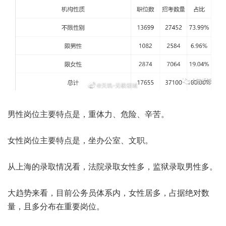
男性岗位主要特点是，重体力、危险、辛苦。
女性岗位主要特点是，坐办公室、文职。
从上海的录取情况看，法院录取女性多，监狱录取男性多。
大趋势来看，目前公务员体系内，女性居多，占据绝对数
量，且多分布在重要岗位。