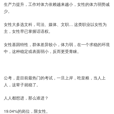
生产力提升，工作对体力依赖越来越小，女性的体力弱势减
少。
女性大多选文科，司法、媒体、文职… 这类职业以女性为
主，女性早已掌握话语权。
女性基因特性，群体差异较小，体力弱，在一个求稳的环境
中，这种稳定或表面弱小，反而更受青睐。
公考，是目前最热门的考试，一旦上岸，吃皇粮，当人上
人，这辈子就稳了。
人人都想进，那么谁进？
19.04%的岗位，限女性。