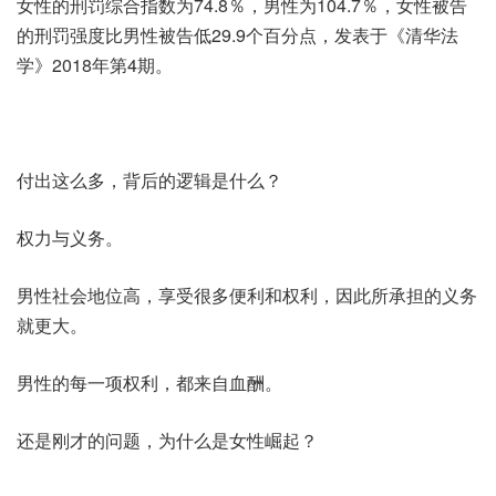
女性的刑罚综合指数为74.8％，男性为104.7％，女性被告
的刑罚强度比男性被告低29.9个百分点，发表于《清华法
学》2018年第4期。
付出这么多，背后的逻辑是什么？
权力与义务。
男性社会地位高，享受很多便利和权利，因此所承担的义务
就更大。
男性的每一项权利，都来自血酬。
还是刚才的问题，为什么是女性崛起？