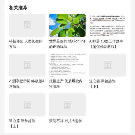
相关推荐
科技修仙 人类长生的
世界是假的 地球online
AI神器 10倍工作效率
方法
的正确玩法
【附保姆及教程】
AI测字提示词 终极版&
批量生产 优质爆款内
道心篇 屌丝越阶
意象版
容涨粉
【下】
道心篇 屌丝越阶
混乱不祥 对抗大恐怖
【上】