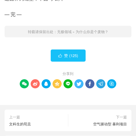
— 完 —
转载请保留出处：
无极领域
»
为什么你是个废物？
赞 (
125
)

分享到









上一篇
下一篇
文科生的苟且
空气驱动型 暴利项目