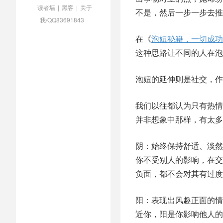
读者墙
|
黑客
|
关于
不是，然后一步一步去推
我/QQ83691843
在《
泡妞秘籍，一切成功
这种思路让不同的人在泡
泡妞的延伸则是社交，作
我们以往都认为只有热情
并非想象中那样，有太多
阴：始终保持舒适、淡然
你不受别人的影响，在交
负面，都不会对其有过度
阳：表现出风趣正面的情
近你，阳是你影响他人的