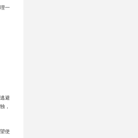
理一
逃避
独，
望使