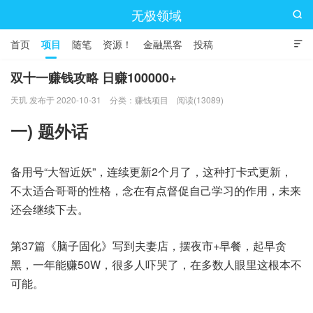
无极领域

首页
项目
随笔
资源！
金融黑客
投稿

双十一赚钱攻略 日赚100000+
天玑 发布于 2020-10-31
分类：
赚钱项目
阅读(13089)
一) 题外话
备用号“大智近妖”，连续更新2个月了，这种打卡式更新，
不太适合哥哥的性格，念在有点督促自己学习的作用，未来
还会继续下去。
第37篇《脑子固化》写到夫妻店，摆夜市+早餐，起早贪
黑，一年能赚50W，很多人吓哭了，在多数人眼里这根本不
可能。