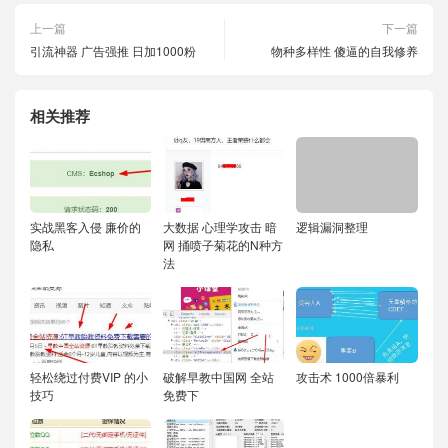
上一篇
下一篇
引流神器 广告强推 日加1000粉
物种多样性 傻逼的自我修养
相关推荐
实战黑客入侵 廉价的
大数据 心理学攻击 暗
逻辑漏洞整理
隐私
网 捅喷子菊花的N种方
法
轻松绕过付费VIP 的小
破解早教中国网 全站
攻击术 1000倍暴利
技巧
免费下