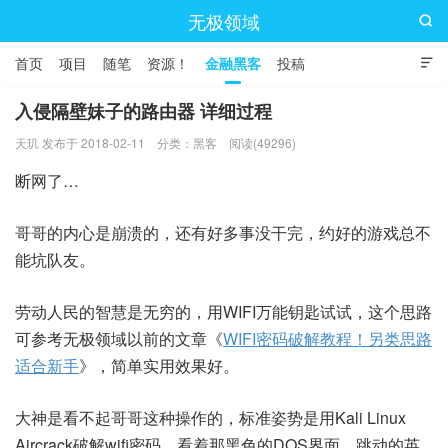
无极领域

首页
项目
随笔
资源！
金融黑客
投稿

入侵隔壁妹子的路由器 详细过程
天玑 发布于 2018-02-11
分类：
黑客
阅读(49296)
断网了…
哥哥的内心是崩溃的，还有好多事没干完，约好的游戏总不
能坑队友。
劳动人民的智慧是无穷的，用WIFI万能钥匙试试，这个思路
可参考无极领域以前的文章《
WIFI密码破解教程！另类思路
适合新手
》，简单实用效果好。
大神是看不起哥哥这种操作的，标准姿势是用Kali Linux
Aircrack破解wifi密码，看着那黑色的DOS界面，跳动的英