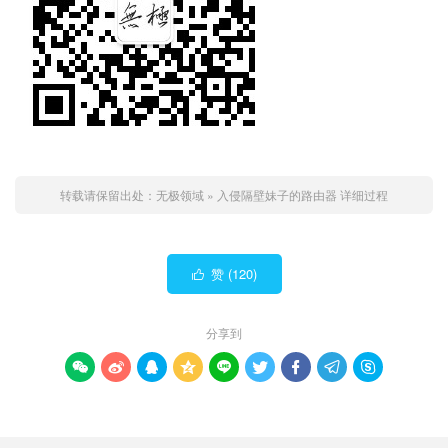
转载请保留出处：
无极领域
»
入侵隔壁妹子的路由器 详细过程
赞 (
120
)

分享到








