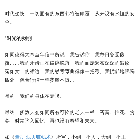
时代变换，一切固有的东西都将被颠覆，从来没有永恒的安
全。
*时光的剥削
如同彼得大帝当年信中所说：我告诉你，我每日备受煎
熬……我的牙齿正在破碎脱落；我的面庞遍布深深的皱纹，
宛如女士的裙边；我的脊背弯曲得像一把弓。我忧郁地踯躅
四处，像苦行僧一样萎靡不振…
是的，我们的身体在衰退。
最终，多数人会如同所有可怜的老人一样，吝啬、怕死、贪
婪，时常陷入回忆，再也没有希望和未来。
如《
量劫 泯灭赚钱术
》所写，小到一个人，大到一个王