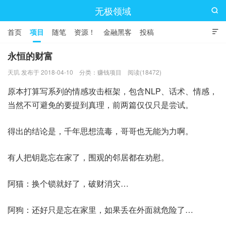
无极领域

首页
项目
随笔
资源！
金融黑客
投稿

永恒的财富
天玑 发布于 2018-04-10
分类：
赚钱项目
阅读(18472)
原本打算写系列的情感攻击框架，包含NLP、话术、情感，
当然不可避免的要提到真理，前两篇仅仅只是尝试。
得出的结论是，千年思想流毒，哥哥也无能为力啊。
有人把钥匙忘在家了，围观的邻居都在劝慰。
阿猫：换个锁就好了，破财消灾…
阿狗：还好只是忘在家里，如果丢在外面就危险了…