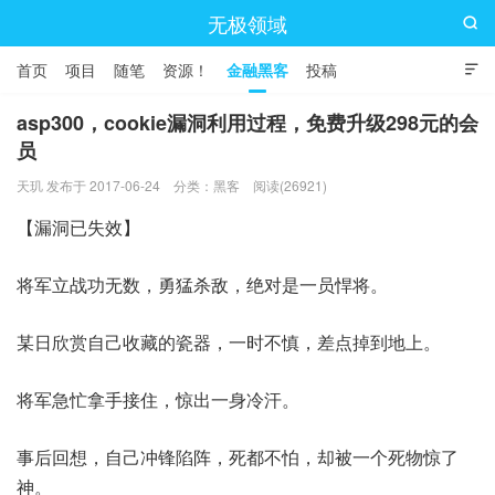
无极领域

首页
项目
随笔
资源！
金融黑客
投稿

asp300，cookie漏洞利用过程，免费升级298元的会
员
天玑 发布于 2017-06-24
分类：
黑客
阅读(26921)
【漏洞已失效】
将军立战功无数，勇猛杀敌，绝对是一员悍将。
某日欣赏自己收藏的瓷器，一时不慎，差点掉到地上。
将军急忙拿手接住，惊出一身冷汗。
事后回想，自己冲锋陷阵，死都不怕，却被一个死物惊了
神。