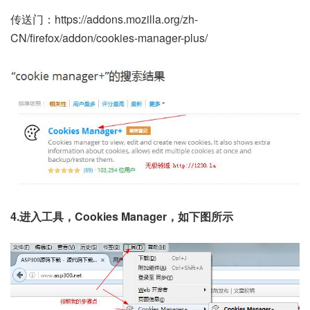
传送门：https://addons.mozilla.org/zh-
CN/firefox/addon/cookies-manager-plus/
4.进入工具，Cookies Manager，如下图所示