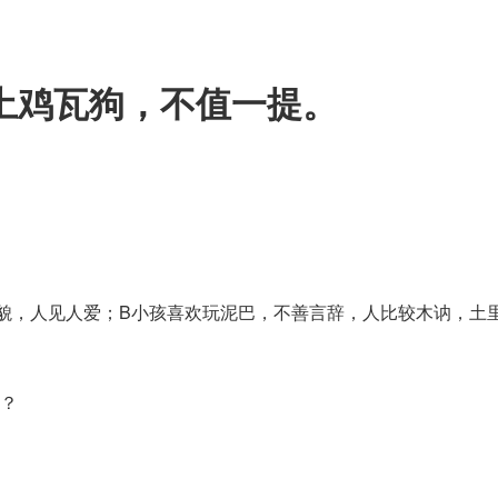
土鸡瓦狗，不值一提。
貌，人见人爱；B小孩喜欢玩泥巴，不善言辞，人比较木讷，土
？