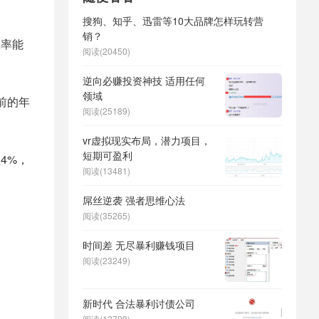
搜狗、知乎、迅雷等10大品牌怎样玩转营
销？
报率能
阅读(20450)
逆向必赚投资神技 适用任何
领域
前的年
阅读(25189)
vr虚拟现实布局，潜力项目，
短期可盈利
4%，
阅读(13481)
屌丝逆袭 强者思维心法
阅读(35265)
时间差 无尽暴利赚钱项目
阅读(23249)
新时代 合法暴利讨债公司
阅读(12798)