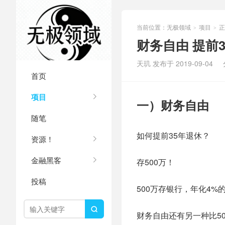
当前位置：
无极领域
项目
正
>
>
财务自由 提前
天玑 发布于 2019-09-04
首页
项目
一）财务自由
随笔
如何提前35年退休？
资源！
金融黑客
存500万！
投稿
500万存银行，年化4

财务自由还有另一种比5