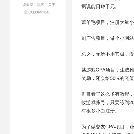
读者墙
|
黑客
|
关于
据说能日赚千元。
我/QQ83691843
薅羊毛项目，注册大量小
刷广告项目，做个小网站
总之，无所不用其极，没
某游戏CPA项目，生成
奖励，还会给50%的充
哥哥看了这么多有教程，
收游戏账号，只要练到20
有很多小白注册。
为了做交友CPA项目，