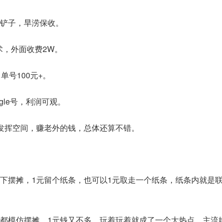
铲子，旱涝保收。
术，外面收费2W。
单号100元+。
gle号，利润可观。
发挥空间，赚老外的钱，总体还算不错。
下摆摊，1元留个纸条，也可以1元取走一个纸条，纸条内就是
都模仿摆摊，1元钱又不多，玩着玩着就成了一个大热点，主流