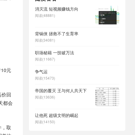
消灭流 短视频赚钱方向
阅读(48881)
背锅侠 拯救不了生育率
阅读(34081)
职场秘籍 一技破万法
阅读(11667)
10元
争气运
阅读(15473)
帝国的覆灭 王与何人共天下
高价回
阅读(13636)
天都会
让他死 超级文明的崛起
阅读(14150)
件，取