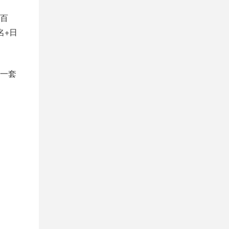
百
名+日
一套