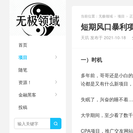
当前位置：
无极领域
项目
正
>
>
短期风口暴利项
天玑 发布于 2021-10-18
首页
项目
一）时机
随笔
多年前，哥哥还是小白的
资源！
论都是又有什么新项目，
金融黑客
失眠了，兴奋的睡不着…
投稿
大学期间，至少看了数千

CPA项目，推广交友网