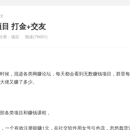
文
目 打金+交友
分类：
项目
阅读(79001)
时候，混迹各类网赚论坛，每天都会看到无数赚钱项目，群里每
大佬又赚了多少。
部各类项目和赚钱课程 。
站，一个有效注册能赚1元，在社交软件用女号引色流，忽悠蠢货