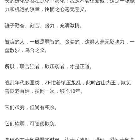
长的进化史都在掠夺中演化！我从不奢望爱戴，这是一场能
力和机运的较量，怜悯之心毫无意义。
骗子勤奋、刻苦、努力，充满激情。
被骗的人，一般是弱智的、贪婪的，这群人毫无影响力，一
盘散沙，乌合之众。
所以，联合强者，欺压弱者，才是正道。
战乱年代多匪类，ZF忙着镇压叛乱，此时占山为王，欺负
善良老百姓，搜刮一次，够吃10年。
它们虽穷，但尚有积余。
它们软弱，可随便欺负。
拿破仑在士气最弱的时候，让士兵抢劫、强奸，瞬间士气高