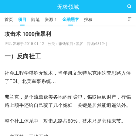
无极领域

首页
项目
随笔
资源！
金融黑客
投稿

攻击术 1000倍暴利
天玑 发布于 2019-01-12
分类：
赚钱项目
/
黑客
阅读(68124)
一）反向社工
社会工程学堪称无敌术，当年凯文米特尼克用这套思路入侵
了FBI、北美军事系统…
弗兰克，是个流窜欧美各地的诈骗犯，骗取巨额财产，行骗
路上顺手还给自己骗了几个媳妇，关键是居然能逍遥法外。
整个社工体系中，攻击思路占80%，技术只是旁枝末节。