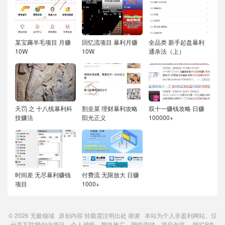
某宝薅羊毛项目 月赚
回忆流项目 暴利月赚
全品类 新手起盘暴利
10W
10W
通杀法（上）
天罚 之 十八线暴利科
割韭菜 理财暴利攻略
双十一赚钱攻略 日赚
技赚法
阳光正义
100000+
时间差 无尽暴利赚钱
付费流 无限放大 日赚
项目
1000+
© 2026
无极领域
原创内容
转载需注明出处
谢谢 本站为个人非盈利网站。仅
分享互联网创业项目、个人感悟、网络推广、网络营销、项目包装。
陕ICP备