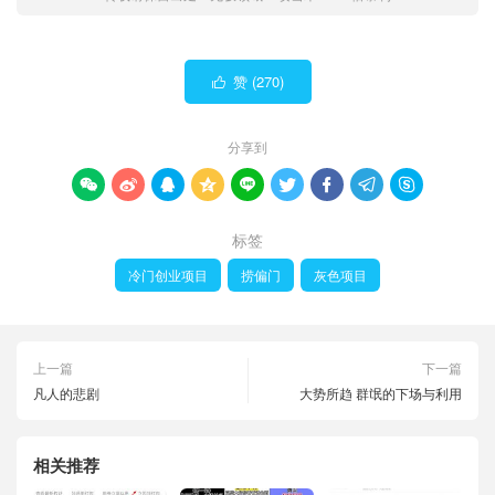
赞 (
270
)

分享到









标签
冷门创业项目
捞偏门
灰色项目
上一篇
下一篇
凡人的悲剧
大势所趋 群氓的下场与利用
相关推荐