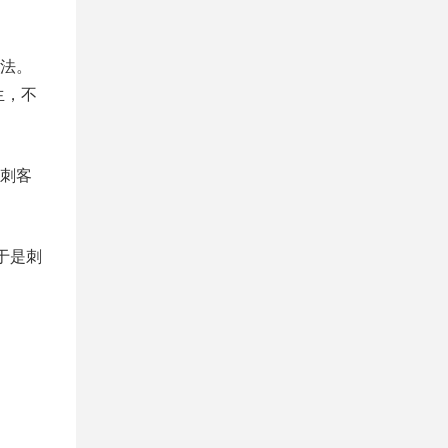
法。
生，不
刺客
于是刺