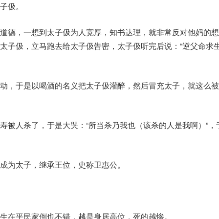
子伋。
道德，一想到太子伋为人宽厚，知书达理，就非常反对他妈的想
太子伋，立马跑去给太子伋告密，太子伋听完后说：“逆父命求
动，于是以喝酒的名义把太子伋灌醉，然后冒充太子，就这么被
寿被人杀了，于是大哭：“所当杀乃我也（该杀的人是我啊）”，
成为太子，继承王位，史称卫惠公。
生在平民家倒也不错，越是身居高位，死的越惨。