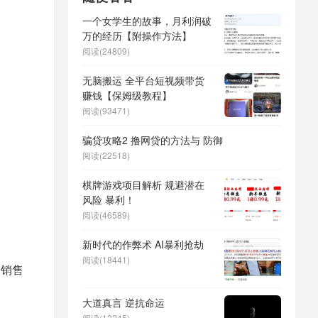
一个女学生的故事，月利润破
万的经历【附操作方法】
阅读(24809)
无脑搬运 全平台短视频带货
赚钱【保姆级教程】
阅读(93471)
骗贷攻略2 撸网贷的方法与 防御
阅读(22518)
棋牌游戏项目解析 规避潜在
风险 暴利！
阅读(46589)
新时代的作弊术 AI暴利抢劫
阅读(18441)
和销售
大道真言 逆抗命运
阅读(12245)