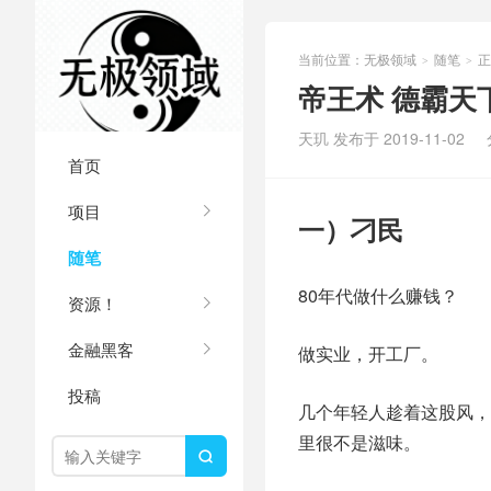
当前位置：
无极领域
随笔
正
>
>
帝王术 德霸天
天玑 发布于 2019-11-02
首页
项目
一）刁民
随笔
80年代做什么赚钱？
资源！
金融黑客
做实业，开工厂。
投稿
几个年轻人趁着这股风，
里很不是滋味。
