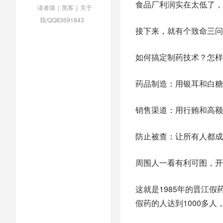
食品厂利润实在太低了，
读者墙
|
黑客
|
关于
我/QQ83691843
接下来，就有个致命三问
如何搞定制药技术？怎样
药品制造：用银耳和白糖
销售渠道：用行贿和高额
防止被查：让所有人都成
周围人一看有利可图，开
这就是1985年的晋江假
假药的人达到1000多