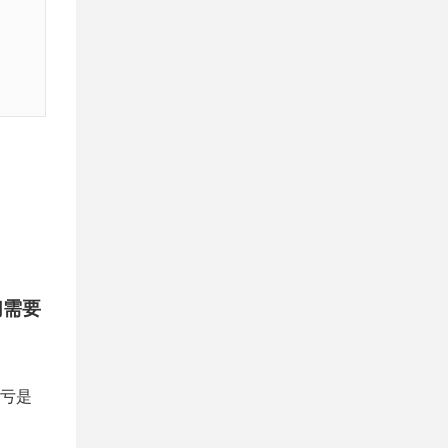
们需要
亏是