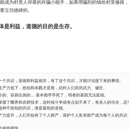
能成为村里人仰慕的诈骗小能手，如果用骗到的钱给村里修路，
要立功德碑的。
体是利益，道德的目的是生存。
一个共识，道德和利益相关，有了这个共识，才能讨论接下来的事情。
生产力低下，抢劫和杀戮才是善，此时人们崇尚武力、健壮。
小的、容易生病的… 基本都早早死了，弱者的基因无法延续。
掌握了圈养和农耕技术，这时候斗争就有点划不来了，有杀人的功夫，还
这种不抢劫的共识，便是最初的道德。
产力提升，人们开始有了个人财产，保护个人私有财产成为每个人的共识
劫来钱最快。