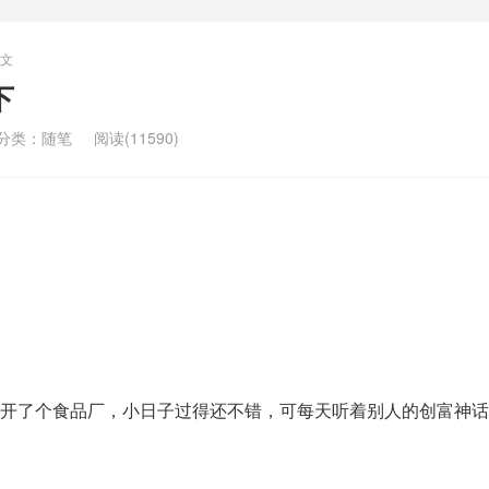
文
下
分类：
随笔
阅读(11590)
开了个食品厂，小日子过得还不错，可每天听着别人的创富神话