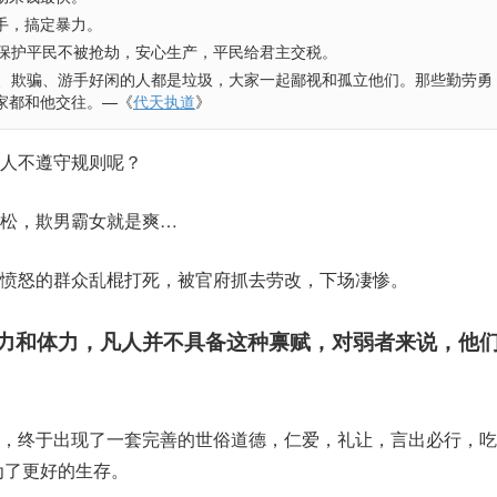
手，搞定暴力。
主保护平民不被抢劫，安心生产，平民给君主交税。
偷窃、欺骗、游手好闲的人都是垃圾，大家一起鄙视和孤立他们。那些勤劳勇
家都和他交往。—《
代天执道
》
人不遵守规则呢？
松，欺男霸女就是爽…
愤怒的群众乱棍打死，被官府抓去劳改，下场凄惨。
力和体力，凡人并不具备这种禀赋，对弱者来说，他
，终于出现了一套完善的世俗道德，仁爱，礼让，言出必行，吃
为了更好的生存。