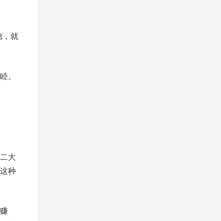
德，就
睦。
二大
这种
赚