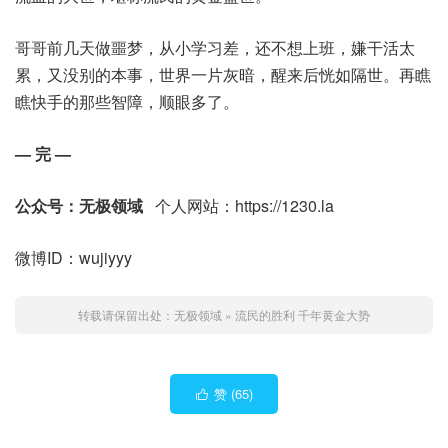
哥哥前几天做噩梦，从小学习差，还不想上班，嫌干活太
累，又没别的本事，世界一片灰暗，醒来后恍如隔世。再瞧
瞧快手的那些智障，顺眼多了。
— 完 —
公众号：无极领域
个人网站：https://1230.la
微博ID：wujiyyy
转载请保留出处：
无极领域
»
流民的胜利 千年黄金大势
赞 (
65
)
