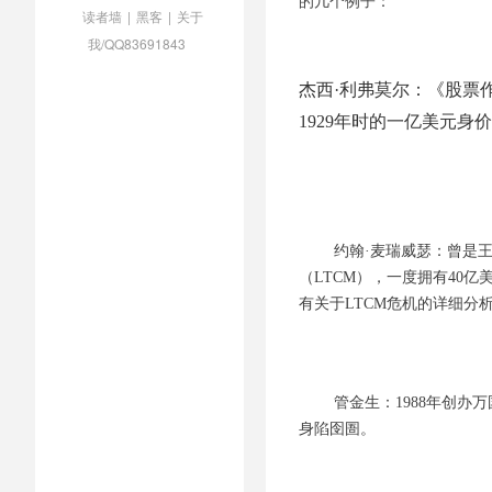
的几个例子：
读者墙
|
黑客
|
关于
我/QQ83691843
杰西·利弗莫尔：《股票
1929年时的一亿美元
约翰·麦瑞威瑟：曾是
（LTCM），一度拥有40
有关于LTCM危机的详细分
管金生：1988年创办万
身陷囹圄。