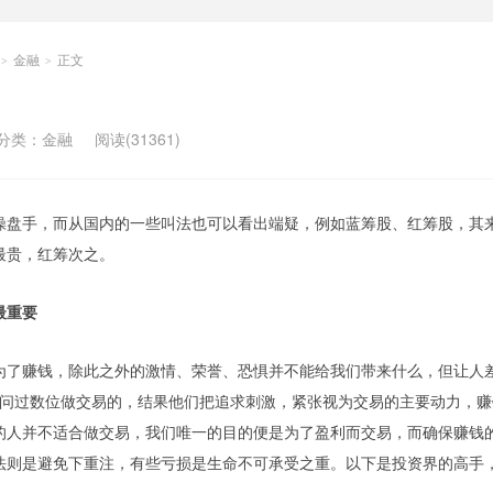
金融
正文
>
>
分类：
金融
阅读(31361)
操盘手，而从国内的一些叫法也可以看出端疑，例如蓝筹股、红筹股，其
最贵，红筹次之。
最重要
为了赚钱，除此之外的激情、荣誉、恐惧并不能给我们带来什么，但让人
曾访问过数位做交易的，结果他们把追求刺激，紧张视为交易的主要动力，
的人并不适合做交易，我们唯一的目的便是为了盈利而交易，而确保赚钱
法则是避免下重注，有些亏损是生命不可承受之重。以下是投资界的高手