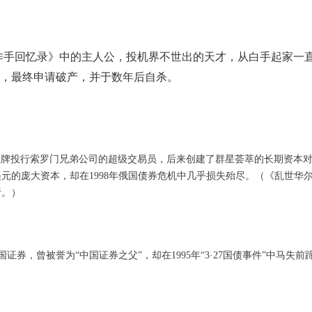
作手回忆录》中的主人公，投机界不世出的天才，从白手起家一
身价，最终申请破产，并于数年后自杀。
王牌投行索罗门兄弟公司的超级交易员，后来创建了群星荟萃的长期资本
亿美元的庞大资本，却在1998年俄国债券危机中几乎损失殆尽。（《乱世华
析。）
国证券，曾被誉为“中国证券之父”，却在1995年“3·27国债事件”中马失前