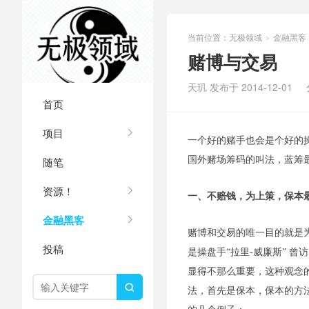
当前位置：
无极领域
金融黑客
>
赌博与交易
天玑 发布于 2014-12-01
首页
项目
一个好的赌手也会是个好的
随笔
国外赌场筹码的叫法，蓝筹
资源！
一、不赔钱，为上策，保本
金融黑客
赌博和交易的唯一目的就是
投稿
是操盘手“拉里-威廉斯” 
显得不那么重要，这种观念

法，首先是保本，保本的方