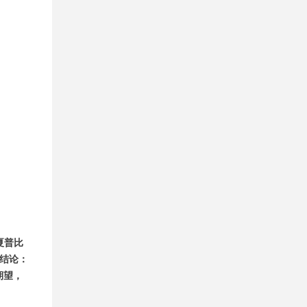
夏普比
的结论：
期望，