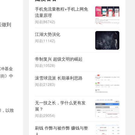
手机免流量教程+手机上网免
流量原理
阅读(86742)
直做到
江湖大势演化
阅读(11142)
帝制复兴 超级文明的崛起
阅读(10528)
对冲基金
尔街》中
滚雪球流派 长期暴利思路
阅读(21283)
无一技之长，学什么更有发
展？
蹄，以致
阅读(29054)
刷钱 作弊与被作弊 赚钱与整
人