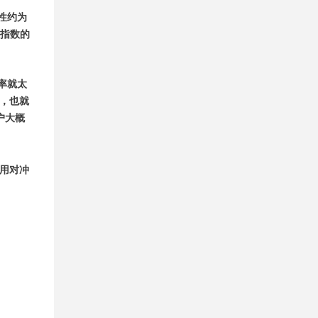
性约为
股指数的
率就太
），也就
客户大概
利用对冲