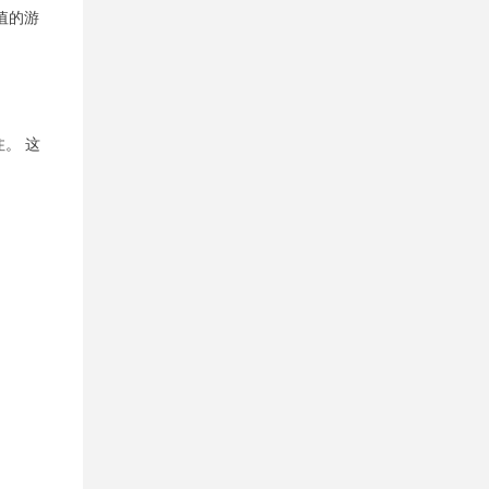
望值的游
。 这