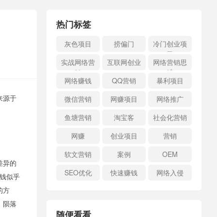
热门标签
灰色项目
捞偏门
冷门创业项
目
实战网络营
互联网创业
网络营销思
销
维
网络赚钱
QQ营销
暴利项目
微信营销
网赚项目
网络推广
来源于
鱼塘营销
淘宝客
社会化营销
网赚
创业项目
营销
软文营销
案例
OEM
差异的
SEO优化
快速赚钱
网络入侵
赚钱似乎
的方
，陨落
随便看看