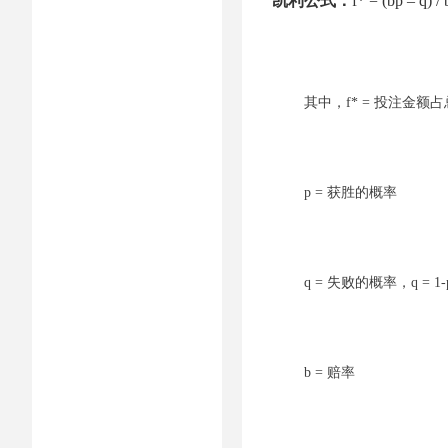
凯利公式：
f* = (bp – q) / 
其中，f* = 投注金额
p = 获胜的概率
q = 失败的概率，q = 1-
b = 赔率