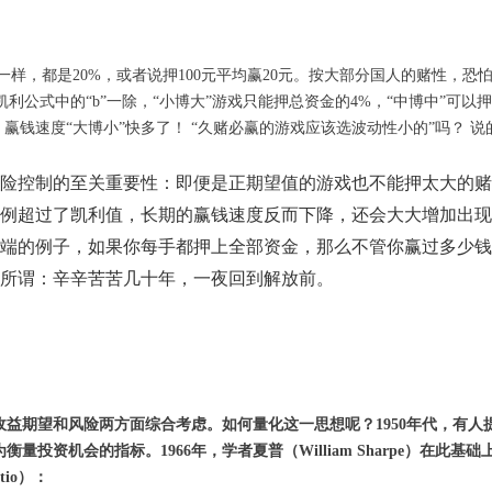
样，都是20%，或者说押100元平均赢20元。按大部分国人的赌性，恐
凯利公式中的“b”一除，“小博大”游戏只能押总资金的4%，“中博中”可以押
%。 赢钱速度“大博小”快多了！ “久赌必赢的游戏应该选波动性小的”吗？ 说
险控制的至关重要性：即便是正期望值的游戏也不能押太大的赌
例超过了凯利值，长期的赢钱速度反而下降，还会大大增加出现
端的例子，如果你每手都押上全部资金，那么不管你赢过多少钱
所谓：辛辛苦苦几十年，一夜回到解放前。
益期望和风险两方面综合考虑。如何量化这一思想呢？1950年代，有人
量投资机会的指标。1966年，学者夏普（William Sharpe）在此基础
tio）：