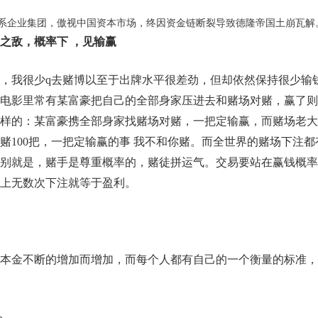
系企业集团，傲视中国资本市场，终因资金链断裂导致德隆帝国土崩瓦解
之敌，概率下 ，见输赢
，我很少q去赌博以至于出牌水平很差劲，但却依然保持很少输
电影里常有某富豪把自己的全部身家压进去和赌场对赌，赢了则
样的：某富豪携全部身家找赌场对赌，一把定输赢，而赌场老大
赌100把，一把定输赢的事 我不和你赌。而全世界的赌场下注都
别就是，赌手是尊重概率的，赌徒拼运气。交易要站在赢钱概率
上无数次下注就等于盈利。
本金不断的增加而增加，而每个人都有自己的一个衡量的标准，