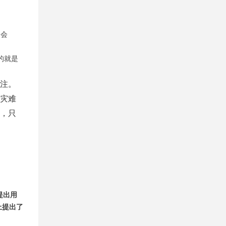
怕会
的就是
注。
灾难
，只
提出用
上提出了