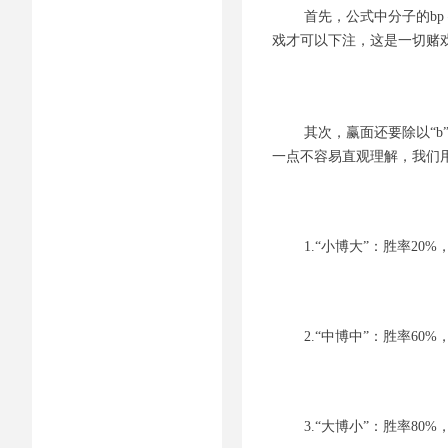
首先，公式中分子的bp –
戏才可以下注，这是一切赌
其次，赢面还要除以“
一点不容易直观理解，我们
1.“小博大”：胜率20%，赢
2.“中博中”：胜率60%，1赔1
3.“大博小”：胜率80%，1赔0