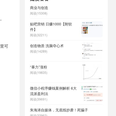
商业与创造
阅读(15308)
。
贴吧营销 日赚1000【附软
件】
阅读(32211)
里可
创造物质 洗脑夺心术
阅读(14289)
“暴力”涨粉
阅读(19835)
微信小程序赚钱案例解析 6大
流派盈利法
阅读(39691)
朱海涛自媒体，无底线抄袭！死骗子
阅读(32962)