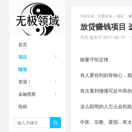
当前位置：
无极领域
项目
赚
>
>
放贷赚钱项目 
天玑 发布于 2017-08-10
首页
项目
能量守恒定律。
随笔
有人爱你到刻骨铭心，就
资源！
有次看到懂懂写反中医的
金融黑客
这么聪明的人怎么会犯政
投稿
中医、宗教、爱国…有太
