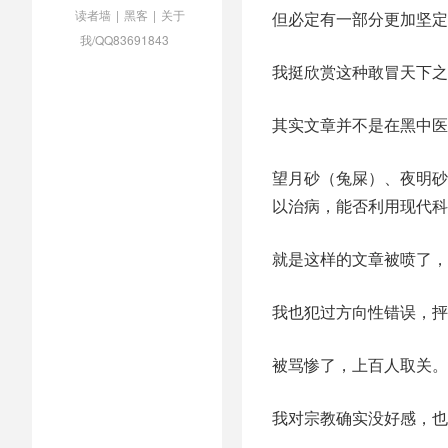
读者墙
|
黑客
|
关于
但必定有一部分更加坚定
我/QQ83691843
我挺欣赏这种敢冒天下之
其实文章并不是在黑中医
望月砂（兔屎）、夜明砂
以治病，能否利用现代科
就是这样的文章被喷了，
我也犯过方向性错误，抨
被骂惨了，上百人取关。
我对宗教确实没好感，也