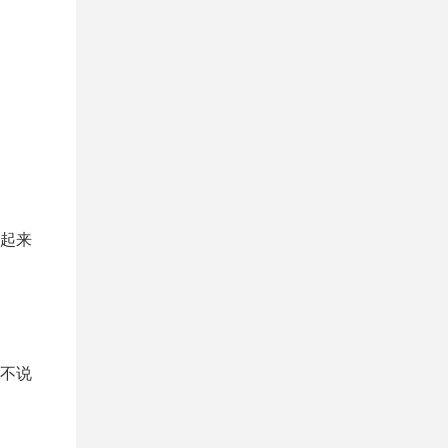
起来
不说