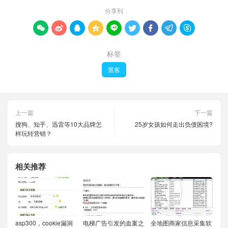
分享到









标签
黑客
上一篇
下一篇
搜狗、知乎、迅雷等10大品牌怎
25岁女孩如何走出负债困境?
样玩转营销？
相关推荐
asp300，cookie漏洞
电梯广告引发的血案之
全地图商家信息采集软