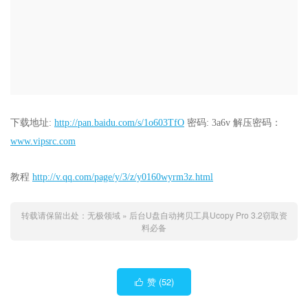
下载地址:
http://pan.baidu.com/s/1o603TfO
密码: 3a6v 解压密码：
www.vipsrc.com
教程
http://v.qq.com/page/y/3/z/y0160wyrm3z.html
转载请保留出处：
无极领域
»
后台U盘自动拷贝工具Ucopy Pro 3.2窃取资
料必备
赞 (
52
)
