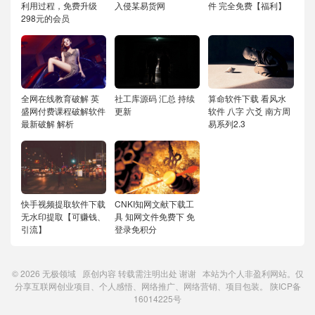
利用过程，免费升级
入侵某易货网
件 完全免费【福利】
298元的会员
全网在线教育破解 英
社工库源码 汇总 持续
算命软件下载 看风水
盛网付费课程破解软件
更新
软件 八字 六爻 南方周
最新破解 解析
易系列2.3
快手视频提取软件下载
CNKI知网文献下载工
无水印提取【可赚钱、
具 知网文件免费下 免
引流】
登录免积分
© 2026
无极领域
原创内容
转载需注明出处
谢谢 本站为个人非盈利网站。仅
分享互联网创业项目、个人感悟、网络推广、网络营销、项目包装。
陕ICP备
16014225号