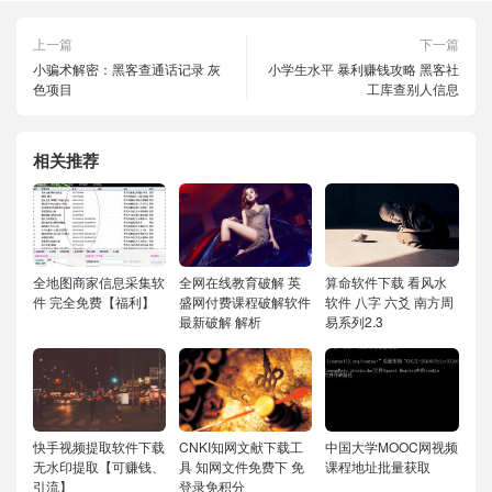
上一篇
下一篇
小骗术解密：黑客查通话记录 灰
小学生水平 暴利赚钱攻略 黑客社
色项目
工库查别人信息
相关推荐
全地图商家信息采集软
全网在线教育破解 英
算命软件下载 看风水
件 完全免费【福利】
盛网付费课程破解软件
软件 八字 六爻 南方周
最新破解 解析
易系列2.3
快手视频提取软件下载
CNKI知网文献下载工
中国大学MOOC网视频
无水印提取【可赚钱、
具 知网文件免费下 免
课程地址批量获取
引流】
登录免积分