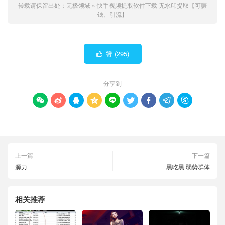
转载请保留出处：
无极领域
»
快手视频提取软件下载 无水印提取【可赚
钱、引流】
赞 (
295
)

分享到









上一篇
下一篇
源力
黑吃黑 弱势群体
相关推荐