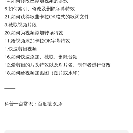
14.如何修改已添加视频的参数
6.如何索引、修改及删除字幕特效
21.如何获得歌曲卡拉OK格式的歌词文件
3.截取视频片段
20.如何为视频添加转场特效
11.给视频添加卡拉OK字幕特效
1.快速剪辑视频
16.如何快速添加、截取、删除音频
12.爱剪辑的片头特效以及对片名、制作者进行修改
18.如何给视频加贴图（图片或水印）
——-
科普一点常识：百度搜 免杀