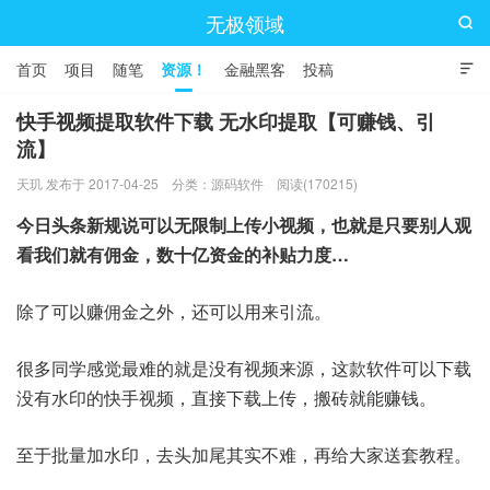
无极领域

首页
项目
随笔
资源！
金融黑客
投稿

快手视频提取软件下载 无水印提取【可赚钱、引
流】
天玑 发布于 2017-04-25
分类：
源码软件
阅读(170215)
今日头条新规说可以无限制上传小视频，也就是只要别人观
看我们就有佣金，数十亿资金的补贴力度…
除了可以赚佣金之外，还可以用来引流。
很多同学感觉最难的就是没有视频来源，这款软件可以下载
没有水印的快手视频，直接下载上传，搬砖就能赚钱。
至于批量加水印，去头加尾其实不难，再给大家送套教程。