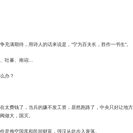
争充满期待，用诗人的话来说是，“宁为百夫长，胜作一书生”。
、吐蕃、南诏…
么办？
在太费钱了，当兵的嫌不发工资，居然跑路了，中央只好让地方
阀做大，国灭。
价是掏空国库和民间财富，强汉从此步入衰落。