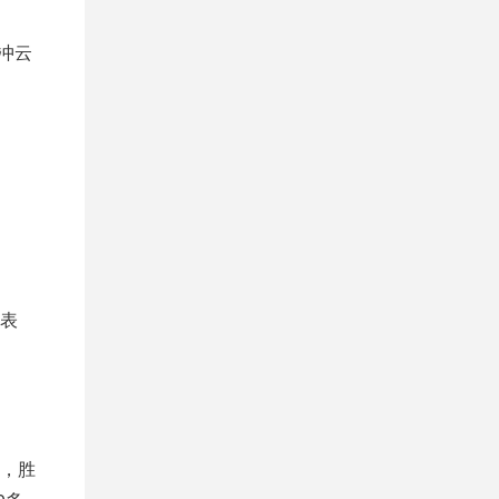
冲云
表
，胜