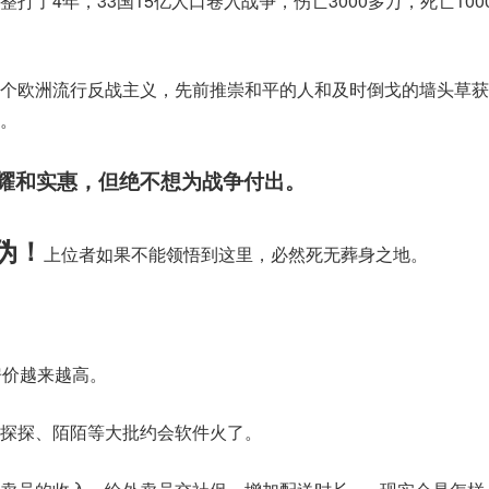
打了4年，33国15亿人口卷入战争，伤亡3000多万，死亡100
个欧洲流行反战主义，先前推崇和平的人和及时倒戈的墙头草获
。
耀和实惠，但绝不想为战争付出。
伪！
上位者如果不能领悟到这里，必然死无葬身之地。
房价越来越高。
探探、陌陌等大批约会软件火了。