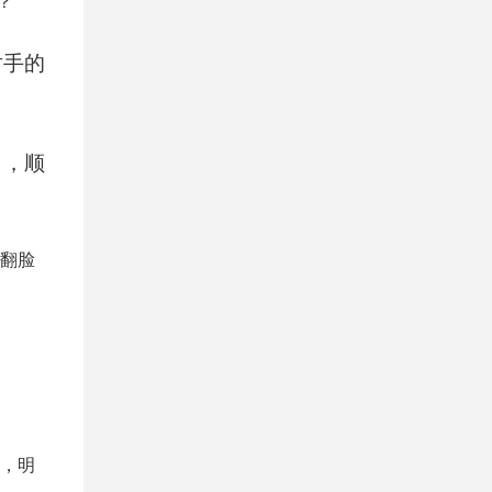
？
对手的
了，顺
翻脸
，明