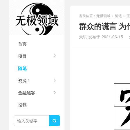
当前位置：
无极领域
随笔
正
>
>
群众的谎言 为
天玑 发布于 2021-06-15
首页
项目
随笔
资源！
金融黑客
投稿
