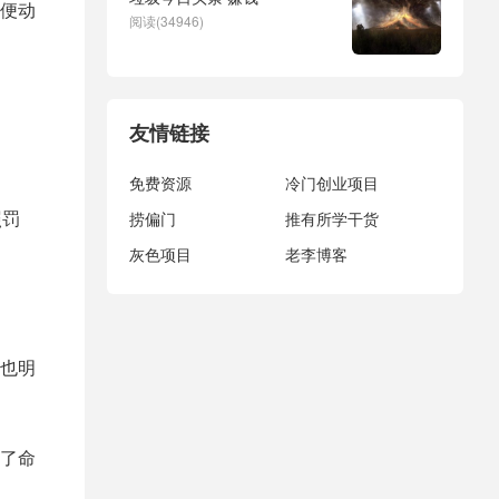
便动
阅读(34946)
友情链接
免费资源
冷门创业项目
照罚
捞偏门
推有所学干货
灰色项目
老李博客
也明
了命