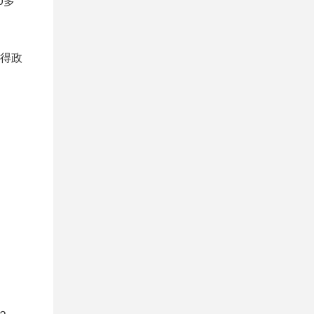
0多
得政