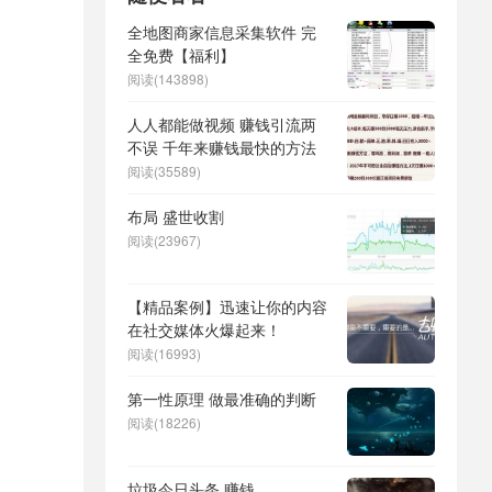
全地图商家信息采集软件 完
全免费【福利】
阅读(143898)
人人都能做视频 赚钱引流两
不误 千年来赚钱最快的方法
阅读(35589)
布局 盛世收割
阅读(23967)
【精品案例】迅速让你的内容
在社交媒体火爆起来！
阅读(16993)
第一性原理 做最准确的判断
阅读(18226)
垃圾今日头条 赚钱