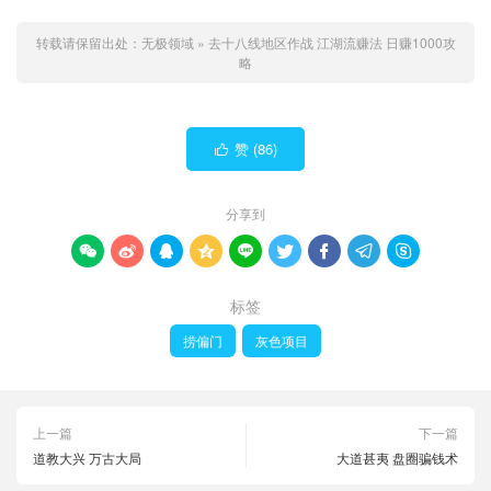
转载请保留出处：
无极领域
»
去十八线地区作战 江湖流赚法 日赚1000攻
略
赞 (
86
)

分享到









标签
捞偏门
灰色项目
上一篇
下一篇
道教大兴 万古大局
大道甚夷 盘圈骗钱术