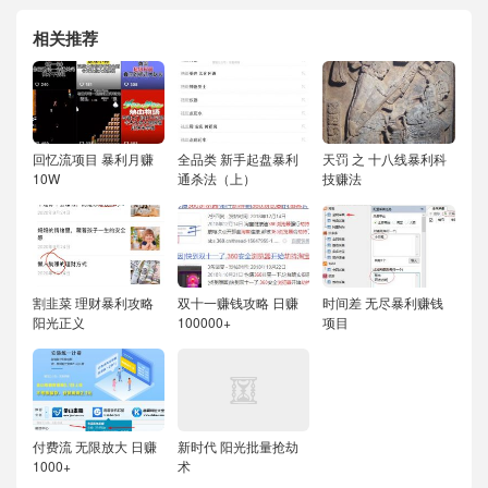
相关推荐
回忆流项目 暴利月赚
全品类 新手起盘暴利
天罚 之 十八线暴利科
10W
通杀法（上）
技赚法
割韭菜 理财暴利攻略
双十一赚钱攻略 日赚
时间差 无尽暴利赚钱
阳光正义
100000+
项目
付费流 无限放大 日赚
新时代 阳光批量抢劫
1000+
术