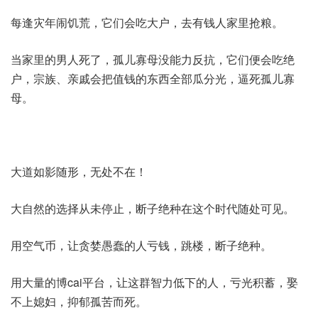
每逢灾年闹饥荒，它们会吃大户，去有钱人家里抢粮。
当家里的男人死了，孤儿寡母没能力反抗，它们便会吃绝
户，宗族、亲戚会把值钱的东西全部瓜分光，逼死孤儿寡
母。
大道如影随形，无处不在！
大自然的选择从未停止，断子绝种在这个时代随处可见。
用空气币，让贪婪愚蠢的人亏钱，跳楼，断子绝种。
用大量的博cai平台，让这群智力低下的人，亏光积蓄，娶
不上媳妇，抑郁孤苦而死。