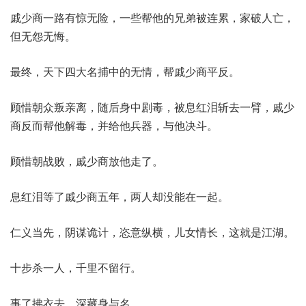
戚少商一路有惊无险，一些帮他的兄弟被连累，家破人亡，
但无怨无悔。
最终，天下四大名捕中的无情，帮戚少商平反。
顾惜朝众叛亲离，随后身中剧毒，被息红泪斩去一臂，戚少
商反而帮他解毒，并给他兵器，与他决斗。
顾惜朝战败，戚少商放他走了。
息红泪等了戚少商五年，两人却没能在一起。
仁义当先，阴谋诡计，恣意纵横，儿女情长，这就是江湖。
十步杀一人，千里不留行。
事了拂衣去，深藏身与名。