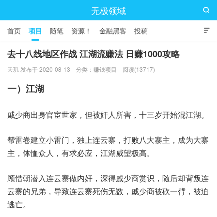
无极领域

首页
项目
随笔
资源！
金融黑客
投稿

去十八线地区作战 江湖流赚法 日赚1000攻略
天玑 发布于 2020-08-13
分类：
赚钱项目
阅读(13717)
一）江湖
戚少商出身官宦世家，但被奸人所害，十三岁开始混江湖。
帮雷卷建立小雷门，独上连云寨，打败八大寨主，成为大寨
主，体恤众人，有求必应，江湖威望极高。
顾惜朝潜入连云寨做内奸，深得戚少商赏识，随后却背叛连
云寨的兄弟，导致连云寨死伤无数，戚少商被砍一臂，被迫
逃亡。