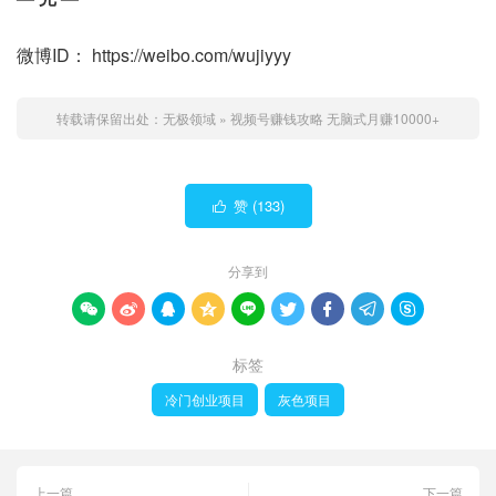
微博ID： https://weibo.com/wujiyyy
转载请保留出处：
无极领域
»
视频号赚钱攻略 无脑式月赚10000+
赞 (
133
)

分享到









标签
冷门创业项目
灰色项目
上一篇
下一篇