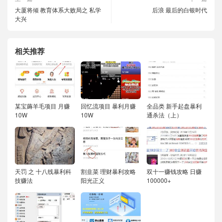
大厦将倾 教育体系大败局之 私学
后浪 最后的白银时代
大兴
相关推荐
某宝薅羊毛项目 月赚
回忆流项目 暴利月赚
全品类 新手起盘暴利
10W
10W
通杀法（上）
天罚 之 十八线暴利科
割韭菜 理财暴利攻略
双十一赚钱攻略 日赚
技赚法
阳光正义
100000+