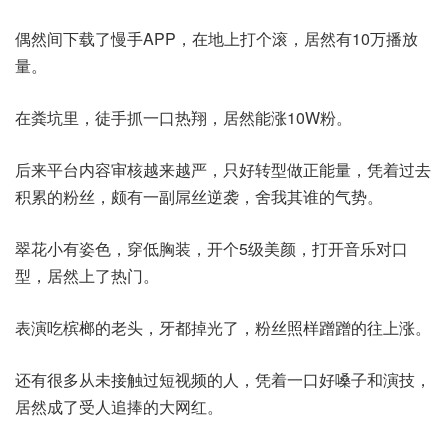
偶然间下载了慢手APP，在地上打个滚，居然有10万播放
量。
在粪坑里，徒手抓一口热翔，居然能涨10W粉。
后来平台内容审核越来越严，只好转型做正能量，凭着过去
积累的粉丝，颇有一副屌丝逆袭，舍我其谁的气势。
翠花小有姿色，穿低胸装，开个5级美颜，打开音乐对口
型，居然上了热门。
表演吃槟榔的老头，牙都掉光了，粉丝照样蹭蹭的往上涨。
还有很多从未接触过短视频的人，凭着一口好嗓子和演技，
居然成了受人追捧的大网红。