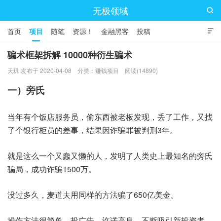
无极领域

首页
项目
随笔
资源！
金融黑客
投稿

骗术框架拆解 10000种衍生骗术
天玑 发布于 2020-04-08
分类：
赚钱项目
阅读(14890)
一）旁氏
当年有个饭店服务员，偷东西被老板发现，丢了工作，又找
了个银行柜员的差事，结果因诈骗罪被判刑3年。
就是这么一个又蠢又懒的人，发明了人类史上最知名的旁氏
骗局，成功诈骗1500万。
没过多久，麦道夫用同样的方法骗了650亿美金。
操作方法很简单，投广告，许诺高息，不断吸引新投资者，