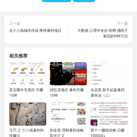
上一篇
下一篇
去十八线城市作战 降维暴利项目
大数据 心理学攻击 暗网 捅喷子
菊花的N种方法
相关推荐
某宝薅羊毛项目 月赚
回忆流项目 暴利月赚
全品类 新手起盘暴利
10W
10W
通杀法（上）
天罚 之 十八线暴利科
割韭菜 理财暴利攻略
双十一赚钱攻略 日赚
技赚法
阳光正义
100000+