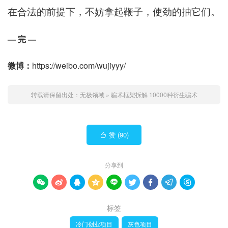
在合法的前提下，不妨拿起鞭子，使劲的抽它们。
— 完 —
微博：
https://weibo.com/wujiyyy/
转载请保留出处：
无极领域
»
骗术框架拆解 10000种衍生骗术
赞 (
90
)

分享到









标签
冷门创业项目
灰色项目